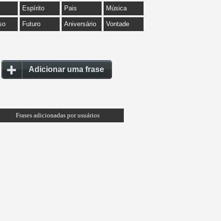
Espírito
Pais
Música
so
Futuro
Aniversário
Vontade
Adicionar uma frase
Frases adicionadas por usuários