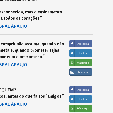
desconhecida, mas o ensinamento
a todos os corações.
”
BRAL ARAUJO
 cumprir não assuma, quando não
Facebook
meta e, quando prometer sejas
Twitter
umir com compromisso.
”
WhatsApp
BRAL ARAUJO
Imagem
“
QUEM?
Facebook
gos, antes do que falsos "amigos.
”
Twitter
BRAL ARAUJO
WhatsApp