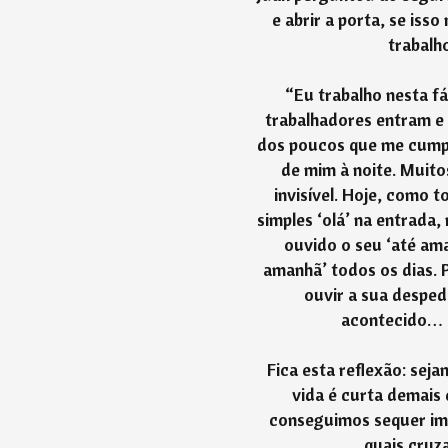
e abrir a porta, se isso
trabalho
“Eu trabalho nesta fá
trabalhadores entram e
dos poucos que me cump
de mim à noite. Muit
invisível. Hoje, como t
simples ‘olá’ na entrada,
ouvido o seu ‘até ama
amanhã’ todos os dias. 
ouvir a sua despedi
acontecido… P
Fica esta reflexão: sej
vida é curta demais
conseguimos sequer im
quais cruz