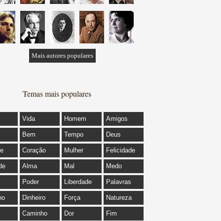
Mais autores populares
Temas mais populares
Vida
Homem
Amigos
Bem
Tempo
Deus
de
Coração
Mulher
Felicidade
de
Alma
Mal
Medo
Poder
Liberdade
Palavras
ho
Dinheiro
Força
Natureza
Caminho
Dor
Fim