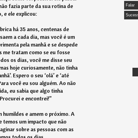
 não fazia parte da sua rotina de
Falar
, e ele explicou:
Suces
brica há 35 anos, centenas de
 saem a cada dia, mas você é um
rimenta pela manhã e se despede
os me tratam como se eu fosse
odos os dias, você me disse seu
 mas hoje curiosamente, não tinha
nhã’. Espero o seu ‘olá’ e ‘até
Para você eu sou alguém. Ao não
da, eu sabia que algo tinha
rocurei e encontrei!”
am humildes e amem o próximo. A
 e temos um impacto que não
aginar sobre as pessoas com as
amos todos os dias.