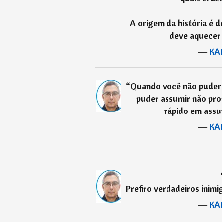
A origem da história é 
deve aquecer 
―
KA
“
Quando você não puder
puder assumir não pro
rápido em ass
―
KA
Prefiro verdadeiros inimi
―
KA