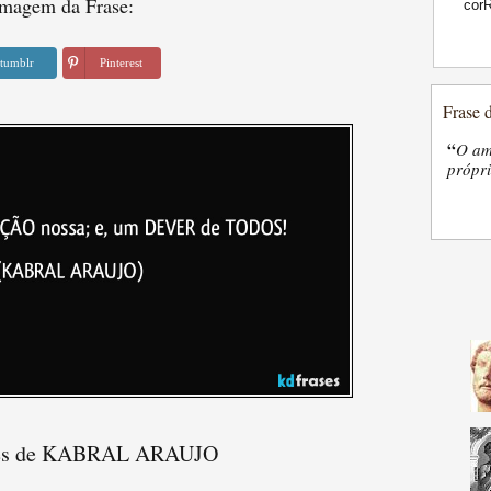
magem da Frase:
cor
tumblr
Pinterest
Frase 
“
O am
própri
ses de KABRAL ARAUJO