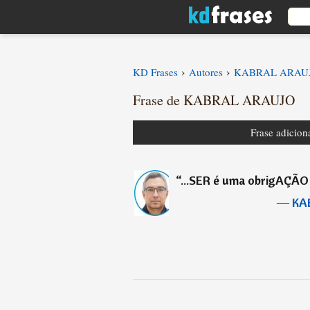
›
›
KD Frases
Autores
KABRAL ARAU
Frase de KABRAL ARAUJO
Frase adicio
“
...SER é uma obrigAÇÃO
―
KA