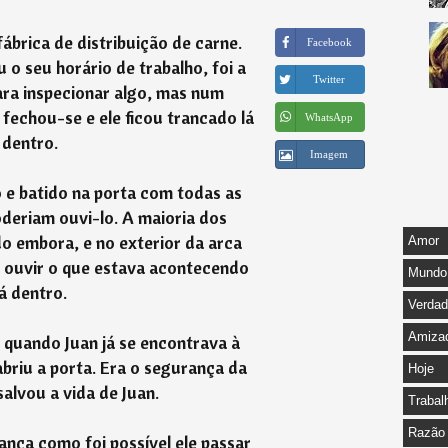
ábrica de distribuição de carne.
Facebook
o seu horário de trabalho, foi a
Twitter
ara inspecionar algo, mas num
fechou-se e ele ficou trancado lá
WhatsApp
dentro.
Imagem
 e batido na porta com todas as
oderiam ouvi-lo. A maioria dos
do embora, e no exterior da arca
Amor
el ouvir o que estava acontecendo
Mundo
lá dentro.
Verda
Amiza
 quando Juan já se encontrava à
briu a porta. Era o segurança da
Hoje
salvou a vida de Juan.
Trabal
Razão
nça como foi possível ele passar