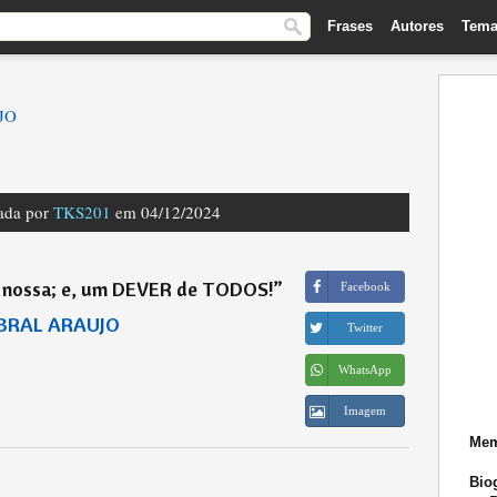
Frases
Autores
Tema
JO
nada por
TKS201
em 04/12/2024
 nossa; e, um DEVER de TODOS!
”
Facebook
BRAL ARAUJO
Twitter
WhatsApp
Imagem
Mem
Biog