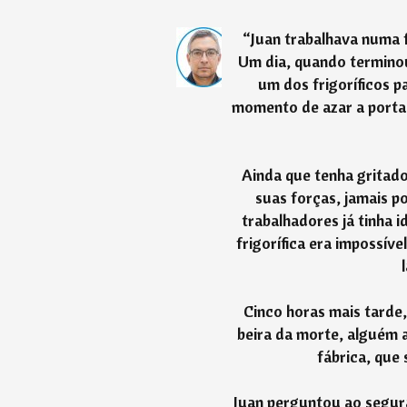
“
Juan trabalhava numa f
Um dia, quando terminou 
um dos frigoríficos p
momento de azar a porta 
Ainda que tenha gritado
suas forças, jamais p
trabalhadores já tinha i
frigorífica era impossív
Cinco horas mais tarde,
beira da morte, alguém a
fábrica, que 
Juan perguntou ao segura