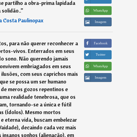
 partilho a obra-prima lapidada
 solidão..
”
WhatsApp
a Costa Paulinopax
Imagem
uitos, para não querer reconhecer a
Facebook
rtos-vivos. Enterrados em seus
Twitter
o sono. Não querendo jamais
 convivem embriagados em seus
WhatsApp
 ilusões, com seus caprichos mais
Imagem
 que se possa um ser humano
 de meros gozos repentinos e
 uma realidade tenebrosa, que os
m, tornando-se a única e fútil
as (Ídolos). Mesmo mortos
 e eterna vida, buscam embelezar
Vaidade), decaindo cada vez mais
insanos sonhos (alienação), em