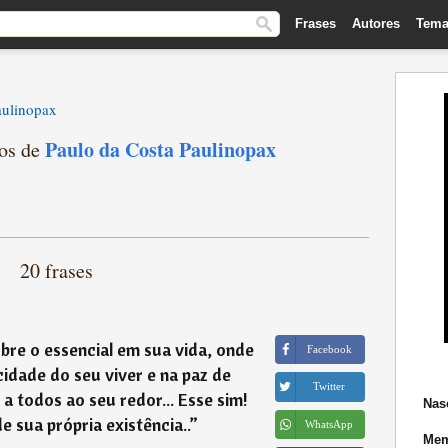
Frases
Autores
Tema
aulinopax
Paulo da Costa Paulinopax
tos de
20 frases
e o essencial em sua vida, onde
Facebook
cidade do seu viver e na paz de
Twitter
 a todos ao seu redor... Esse sim!
Nas
 sua própria existência..
”
WhatsApp
Mem