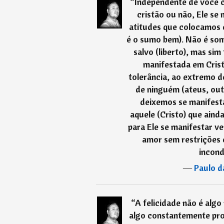
“
Independente de você c
cristão ou não, Ele se
atitudes que colocamos e
é o sumo bem). Não é some
salvo (liberto), mas sim
manifestada em Crist
tolerância, ao extremo d
de ninguém (ateus, outr
deixemos se manifest
aquele (Cristo) que aind
para Ele se manifestar v
amor sem restrições 
incond
―
Paulo d
“
A felicidade não é alg
algo constantemente pro