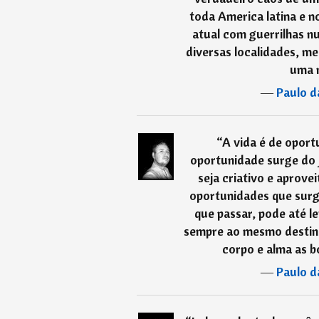
toda America latina e n
atual com guerrilhas n
diversas localidades, me
uma n
―
Paulo d
“
A vida é de opor
oportunidade surge do je
seja criativo e aprove
oportunidades que surg
que passar, pode até l
sempre ao mesmo destino
corpo e alma as b
―
Paulo d