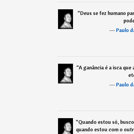
“
Deus se fez humano pa
pode
―
Paulo d
“
A ganância é a isca que 
et
―
Paulo d
“
Quando estou só, busco
quando estou com o outro