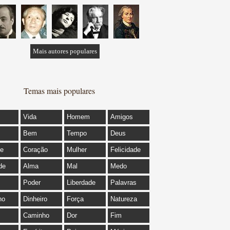
Mais autores populares
Temas mais populares
Vida
Homem
Amigos
Bem
Tempo
Deus
de
Coração
Mulher
Felicidade
de
Alma
Mal
Medo
Poder
Liberdade
Palavras
ho
Dinheiro
Força
Natureza
Caminho
Dor
Fim