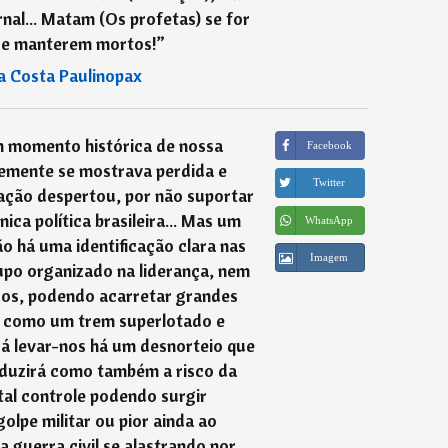
rnal... Matam (Os profetas) se for
 se manterem mortos!
”
a Costa Paulinopax
 momento histórica de nossa
Facebook
emente se mostrava perdida e
Twitter
ação despertou, por não suportar
nica política brasileira... Mas um
WhatsApp
o há uma identificação clara nas
Imagem
po organizado na liderança, nem
icos, podendo acarretar grandes
ia como um trem superlotado e
á levar-nos há um desnorteio que
duzirá como também a risco da
otal controle podendo surgir
golpe militar ou pior ainda ao
 guerra civil se alastrando por