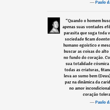
―
Paulo d
“
Quando o homem busca
apenas suas vontades ef
parasita que suga toda v
sociedade ficam doentes,
humano egoístico e mesq
buscar as coisas do alto 
no fundo do coração. Co
sua totalidade cósmica 
todas as criaturas, fita
leva ao sumo bem (Deus)
paz na dinâmica da cari
no amor incondiciona
coração toleran
―
Paulo d