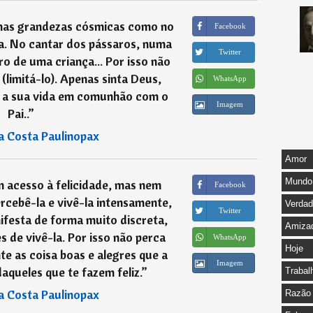
 nas grandezas cósmicas como no
Facebook
da. No cantar dos pássaros, numa
Twitter
uro de uma criança... Por isso não
limitá-lo). Apenas sinta Deus,
WhatsApp
te a sua vida em comunhão com o
Imagem
Pai..
”
a Costa Paulinopax
Amor
Mundo
 acesso à felicidade, mas nem
Facebook
rcebê-la e vivê-la intensamente,
Verda
Twitter
nifesta de forma muito discreta,
Amiza
s de vivê-la. Por isso não perca
WhatsApp
Hoje
e as coisa boas e alegres que a
Imagem
aqueles que te fazem feliz.
”
Trabal
a Costa Paulinopax
Razão