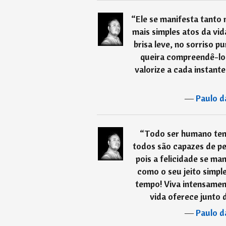
“
Ele se manifesta tanto
mais simples atos da vi
brisa leve, no sorriso p
queira compreendê-lo (
valorize a cada instan
―
Paulo d
“
Todo ser humano tem
todos são capazes de pe
pois a felicidade se ma
como o seu jeito simple
tempo! Viva intensament
vida oferece junto d
―
Paulo d