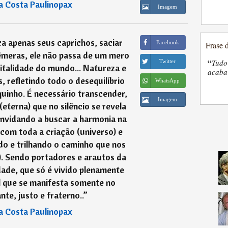
a Costa Paulinopax
Imagem
 apenas seus caprichos, saciar
Facebook
Frase 
êmeras, ele não passa de um mero
“
Tudo
Twitter
italidade do mundo... Natureza e
acaba 
 refletindo todo o desequilíbrio
WhatsApp
uinho. É necessário transcender,
Imagem
(eterna) que no silêncio se revela
nvidando a buscar a harmonia na
com toda a criação (universo) e
ndo e trilhando o caminho que nos
. Sendo portadores e arautos da
dade, que só é vivido plenamente
l que se manifesta somente no
te, justo e fraterno..
”
a Costa Paulinopax