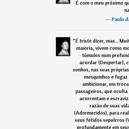
É com o meu próximo que
na
―
Paulo d
“
É triste dizer, mas... M
maioria, vivem como mo
túmulos num profund
acordar (Despertar),
sonhos, nas suas próprias
mesquinhos e fugaz
ambicionar, em troca
passageiros, que oculta
acorrentam e escraviza
razão de suas vid
(Adormecidos), para real
seus fétidos sepulcros (
profundamente em seus 