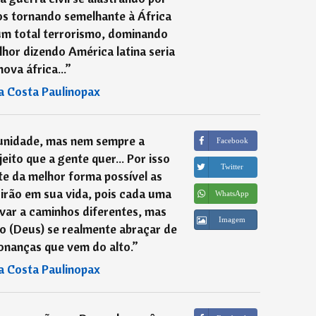
os tornando semelhante à África
um total terrorismo, dominando
lhor dizendo América latina seria
ova áfrica...
”
a Costa Paulinopax
tunidade, mas nem sempre a
Facebook
ito que a gente quer... Por isso
Twitter
ite da melhor forma possível as
irão em sua vida, pois cada uma
WhatsApp
evar a caminhos diferentes, mas
Imagem
 (Deus) se realmente abraçar de
onanças que vem do alto.
”
a Costa Paulinopax