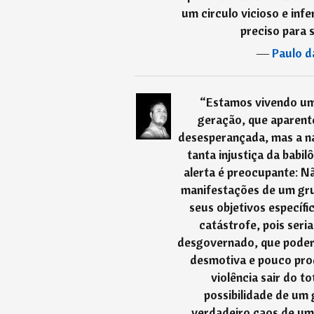
um circulo vicioso e infe
preciso para
―
Paulo d
“
Estamos vivendo um
geração, que aparent
desesperançada, mas a n
tanta injustiça da babilô
alerta é preocupante: Nã
manifestações de um gru
seus objetivos específ
catástrofe, pois ser
desgovernado, que poder
desmotiva e pouco pro
violência sair do t
possibilidade de um 
verdadeiro caos de uma