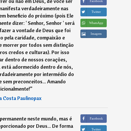
rer ou não em Deus, de você ser
Facebook
 manifesta verdadeiramente nas
Twitter
m beneficio do próximo (pois Ele
nte dizer: ' Senhor, Senhor ' será
WhatsApp
 fazer a vontade de Deus que foi
Imagem
o pela caridade, compaixão e
e morrer por todos sem distinção
os credos e culturas). Por isso
ar dentro de nossos corações,
a está adormecido dentro de nós,
erdadeiramente por intermédio do
e sem preconceitos... Amando
icionalmente!
”
a Costa Paulinopax
o permanente neste mundo, mas é
Facebook
porcionado por Deus... De forma
Twitter