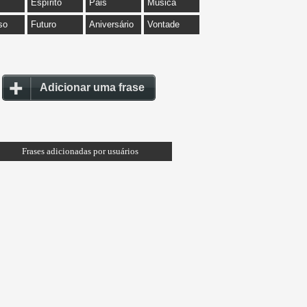
Espírito
Pais
Música
so
Futuro
Aniversário
Vontade
Adicionar uma frase
Frases adicionadas por usuários