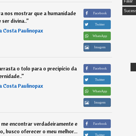
Falar
Suces
ra nos mostrar que a humanidade
Facebook
 ser divina..
”
Twitter
a Costa Paulinopax
WhatsApp
Imagem
arrasta o tolo para o precipício da
Facebook
ernidade..
”
Twitter
a Costa Paulinopax
WhatsApp
Imagem
 me encontrar verdadeiramente e
Facebook
, busco oferecer o meu melhor...
Twitter