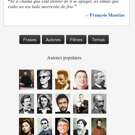
“
Se a chama que está dentro de ti se apagar, as almas que
”
estão ao teu lado morrerão de frio.
François Mauriac
—
Frases
Autores
Filmes
Temas
Autores populares