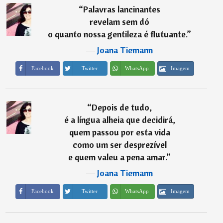
“
Palavras lancinantes
revelam sem dó
o quanto nossa gentileza é flutuante.
”
―
Joana Tiemann
Imagem
Facebook
Twitter
WhatsApp
“
Depois de tudo,
é a língua alheia que decidirá,
quem passou por esta vida
como um ser desprezível
e quem valeu a pena amar.
”
―
Joana Tiemann
Imagem
Facebook
Twitter
WhatsApp