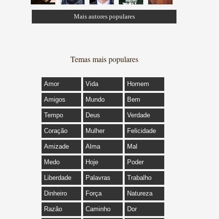
Mais autores populares
Temas mais populares
Amor
Vida
Homem
Amigos
Mundo
Bem
Tempo
Deus
Verdade
Coração
Mulher
Felicidade
Amizade
Alma
Mal
Medo
Hoje
Poder
Liberdade
Palavras
Trabalho
Dinheiro
Força
Natureza
Razão
Caminho
Dor