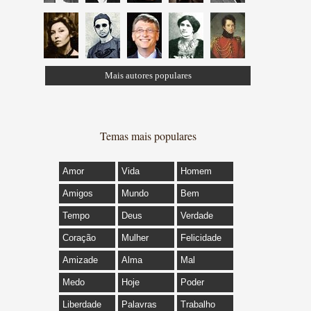
Mais autores populares
Temas mais populares
Amor
Vida
Homem
Amigos
Mundo
Bem
Tempo
Deus
Verdade
Coração
Mulher
Felicidade
Amizade
Alma
Mal
Medo
Hoje
Poder
Liberdade
Palavras
Trabalho