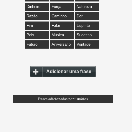
Dinheiro
Força
Natureza
Razão
Caminho
Dor
Fim
Falar
Espírito
Pais
Música
Sucesso
Futuro
Aniversário
Vontade
Adicionar uma frase
Frases adicionadas por usuários