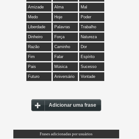
Amizade
Alma
Mal
Medo
Hoje
Poder
Liberdade
Palavras
Trabalho
Dinheiro
Força
Natureza
Razão
Caminho
Dor
Fim
Falar
Espírito
Pais
Música
Sucesso
Futuro
Aniversário
Vontade
Adicionar uma frase
Frases adicionadas por usuários