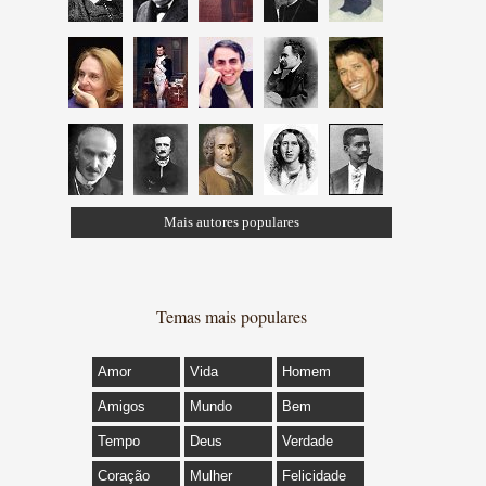
Mais autores populares
Temas mais populares
Amor
Vida
Homem
Amigos
Mundo
Bem
Tempo
Deus
Verdade
Coração
Mulher
Felicidade