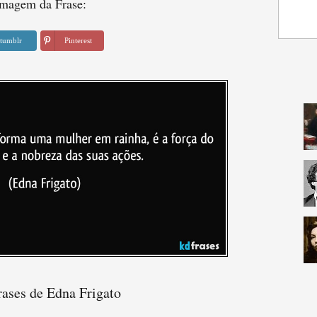
magem da Frase:
tumblr
Pinterest
rases de Edna Frigato