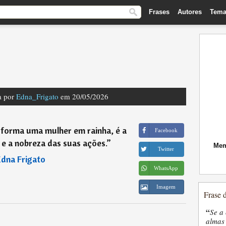
Frases
Autores
Tema
a por
Edna_Frigato
em 20/05/2026
sforma uma mulher em rainha, é a
Facebook
 e a nobreza das suas ações.
”
Mem
Twitter
Edna Frigato
WhatsApp
Imagem
Frase 
“
Se a 
almas 