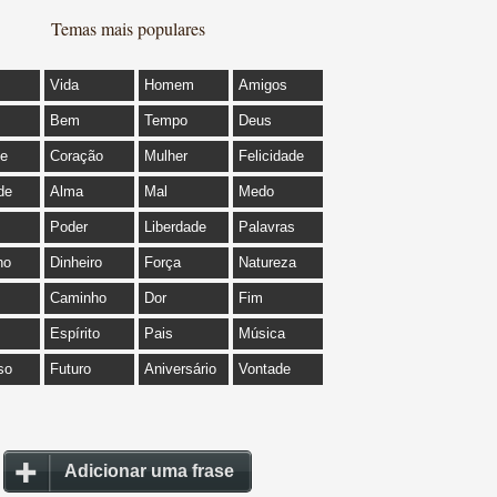
Temas mais populares
Vida
Homem
Amigos
Bem
Tempo
Deus
de
Coração
Mulher
Felicidade
de
Alma
Mal
Medo
Poder
Liberdade
Palavras
ho
Dinheiro
Força
Natureza
Caminho
Dor
Fim
Espírito
Pais
Música
so
Futuro
Aniversário
Vontade
Adicionar uma frase