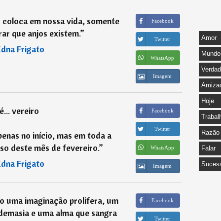
 coloca em nossa vida, somente
Facebook
ar que anjos existem.
”
Amor
Twitter
Edna Frigato
Mundo
WhatsApp
Verda
Imagem
Amiza
Hoje
é... vereiro
Facebook
Trabal
Twitter
Razão
penas no início, mas em toda a
so deste mês de fevereiro.
”
WhatsApp
Falar
Edna Frigato
Suces
Imagem
ho uma imaginação prolifera, um
Facebook
demasia e uma alma que sangra
Twitter