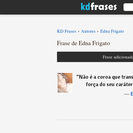
›
›
KD Frases
Autores
Edna Frigato
Frase de Edna Frigato
Frase adicionad
“
Não é a coroa que tran
força do seu caráter
―