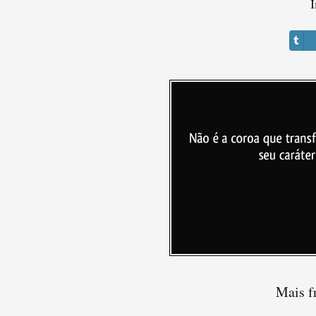
I
Mais f