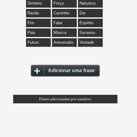
Dinheiro
Força
Natureza
Razão
Caminho
Dor
Fim
Falar
Espírito
Pais
Música
Sucesso
Futuro
Aniversário
Vontade
Adicionar uma frase
Frases adicionadas por usuários