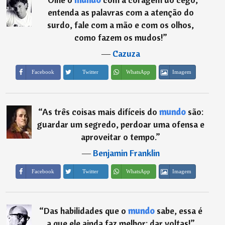
entenda as palavras com a atenção do
surdo, fale com a mão e com os olhos,
como fazem os mudos!
”
―
Cazuza
Imagem
Facebook
Twitter
WhatsApp
“
As três coisas mais difíceis do
mundo
são:
guardar um segredo, perdoar uma ofensa e
aproveitar o tempo.
”
―
Benjamin Franklin
Imagem
Facebook
Twitter
WhatsApp
“
Das habilidades que o
mundo
sabe, essa é
a que ele ainda faz melhor: dar voltas!
”