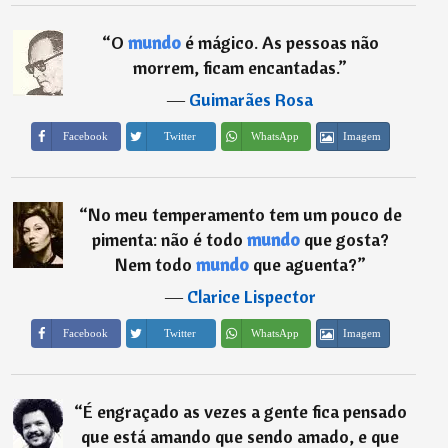
“
O
mundo
é mágico. As pessoas não
morrem, ficam encantadas.
”
―
Guimarães Rosa
Imagem
Facebook
Twitter
WhatsApp
“
No meu temperamento tem um pouco de
pimenta: não é todo
mundo
que gosta?
Nem todo
mundo
que aguenta?
”
―
Clarice Lispector
Imagem
Facebook
Twitter
WhatsApp
“
É engraçado as vezes a gente fica pensado
que está amando que sendo amado, e que