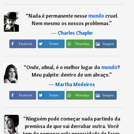
“
Nada é permanente nesse
mundo
cruel.
Nem mesmo os nossos problemas.
”
―
Charles Chaplin
Imagem
Facebook
Twitter
WhatsApp
“
Onde, afinal, é o melhor lugar do
mundo
?
Meu palpite: dentro de um abraço.
”
―
Martha Medeiros
Imagem
Facebook
Twitter
WhatsApp
“
Ninguém pode começar nada partindo da
premissa de que vai derrubar outra. Você
tem de começar pela necessidade de fazer,