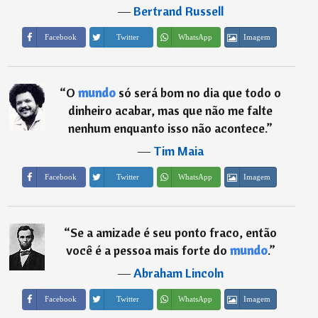
―
Bertrand Russell
Imagem
Facebook
Twitter
WhatsApp
“
O
mundo
só será bom no dia que todo o
dinheiro acabar, mas que não me falte
nenhum enquanto isso não acontece.
”
―
Tim Maia
Imagem
Facebook
Twitter
WhatsApp
“
Se a amizade é seu ponto fraco, então
você é a pessoa mais forte do
mundo
.
”
―
Abraham Lincoln
Imagem
Facebook
Twitter
WhatsApp