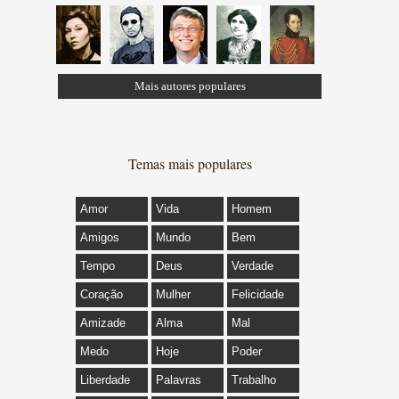
Mais autores populares
Temas mais populares
Amor
Vida
Homem
Amigos
Mundo
Bem
Tempo
Deus
Verdade
Coração
Mulher
Felicidade
Amizade
Alma
Mal
Medo
Hoje
Poder
Liberdade
Palavras
Trabalho