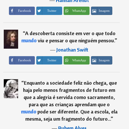
―
Hannah Arendt
Imagem
Facebook
Twitter
WhatsApp
“
A descoberta consiste em ver o que todo
mundo
viu e pensar o que ninguém pensou.
”
―
Jonathan Swift
Imagem
Facebook
Twitter
WhatsApp
“
Enquanto a sociedade feliz não chega, que
haja pelo menos fragmentos de futuro em
que a alegria é servida como sacramento,
para que as crianças aprendam que o
mundo
pode ser diferente. Que a escola, ela
mesma, seja um fragmento do futuro...
”
―
Rubem Alves