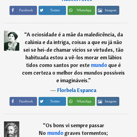
Imagem
Facebook
Twitter
WhatsApp
“
A ociosidade é a mãe da maledicência, da
calúnia e da intriga, coisas a que eu já não
sei se hei-de chamar vícios se virtudes, tão
habituada estou a vê-los morar em lábios
tidos como santos por este
mundo
que é
com certeza o melhor dos mundos possíveis
e imagináveis.
”
―
Florbela Espanca
Imagem
Facebook
Twitter
WhatsApp
“
Os bons vi sempre passar
No
mundo
graves tormentos;