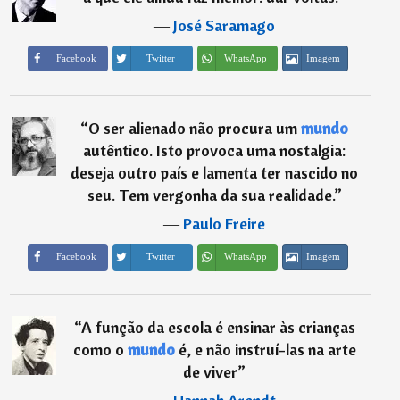
―
José Saramago
Imagem
Facebook
Twitter
WhatsApp
“
O ser alienado não procura um
mundo
autêntico. Isto provoca uma nostalgia:
deseja outro país e lamenta ter nascido no
seu. Tem vergonha da sua realidade.
”
―
Paulo Freire
Imagem
Facebook
Twitter
WhatsApp
“
A função da escola é ensinar às crianças
como o
mundo
é, e não instruí-las na arte
de viver
”