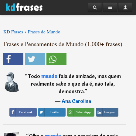
›
KD Frases
Frases de Mundo
Frases e Pensamentos de Mundo (1,000+ frases)
“
Todo
mundo
fala de amizade, mas quem
realmente sabe o que ela é, não fala,
demonstra.
”
―
Ana Carolina
Imagem
Facebook
Twitter
WhatsApp
“
Olhe o
mundo
com a coragem do cego,