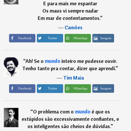
E para mais me espantar
Os maus vi sempre nadar
Em mar de contentamentos.
”
―
Camões
Imagem
Facebook
Twitter
WhatsApp
“
Ah! Se o
mundo
inteiro me pudesse ouvir.
Tenho tanto pra contar, dizer que aprendi.
”
―
Tim Maia
Imagem
Facebook
Twitter
WhatsApp
“
O problema com o
mundo
é que os
estúpidos são excessivamente confiantes, e
os inteligentes são cheios de dúvidas.
”