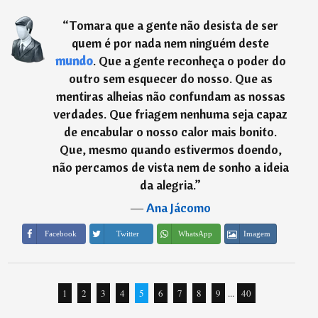
“
Tomara que a gente não desista de ser
quem é por nada nem ninguém deste
mundo
. Que a gente reconheça o poder do
outro sem esquecer do nosso. Que as
mentiras alheias não confundam as nossas
verdades. Que friagem nenhuma seja capaz
de encabular o nosso calor mais bonito.
Que, mesmo quando estivermos doendo,
não percamos de vista nem de sonho a ideia
da alegria.
”
―
Ana Jácomo
Imagem
Facebook
Twitter
WhatsApp
1
2
3
4
5
6
7
8
9
...
40