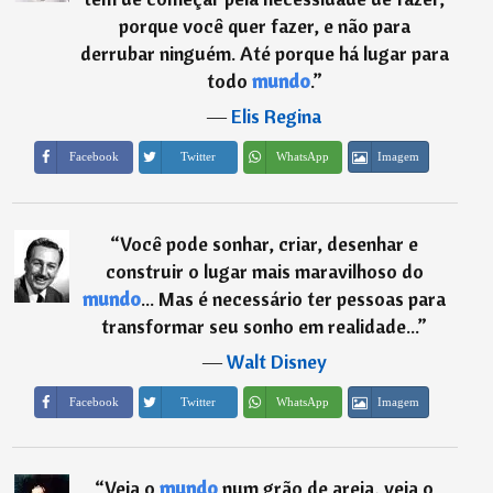
porque você quer fazer, e não para
derrubar ninguém. Até porque há lugar para
todo
mundo
.
”
―
Elis Regina
Imagem
Facebook
Twitter
WhatsApp
“
Você pode sonhar, criar, desenhar e
construir o lugar mais maravilhoso do
mundo
... Mas é necessário ter pessoas para
transformar seu sonho em realidade...
”
―
Walt Disney
Imagem
Facebook
Twitter
WhatsApp
“
Veja o
mundo
num grão de areia, veja o