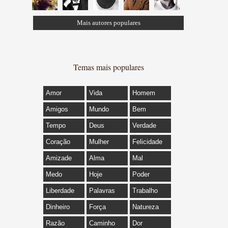
Mais autores populares
Temas mais populares
Amor
Vida
Homem
Amigos
Mundo
Bem
Tempo
Deus
Verdade
Coração
Mulher
Felicidade
Amizade
Alma
Mal
Medo
Hoje
Poder
Liberdade
Palavras
Trabalho
Dinheiro
Força
Natureza
Razão
Caminho
Dor