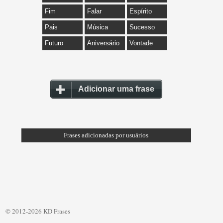
Fim
Falar
Espírito
Pais
Música
Sucesso
Futuro
Aniversário
Vontade
Adicionar uma frase
Frases adicionadas por usuários
© 2012-2026 KD Frases