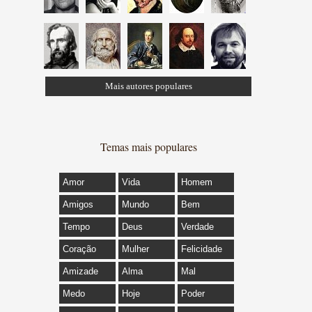
Mais autores populares
Temas mais populares
Amor
Vida
Homem
Amigos
Mundo
Bem
Tempo
Deus
Verdade
Coração
Mulher
Felicidade
Amizade
Alma
Mal
Medo
Hoje
Poder