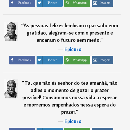
Imagem
Facebook
Twitter
WhatsApp
“
As pessoas felizes lembram o passado com
gratidão, alegram-se com o presente e
encaram o futuro sem medo.
”
―
Epicuro
Imagem
Facebook
Twitter
WhatsApp
“
Tu, que não és senhor do teu amanhã, não
adies o momento de gozar o prazer
possível! Consumimos nossa vida a esperar
e morremos empenhados nessa espera do
prazer.
”
―
Epicuro