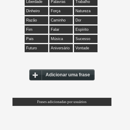
Liberdade
Palavras
Trabalho
Dinheiro
Força
Natureza
Razão
Caminho
Dor
Fim
Falar
Espírito
Pais
Música
Sucesso
Futuro
Aniversário
Vontade
Adicionar uma frase
Frases adicionadas por usuários