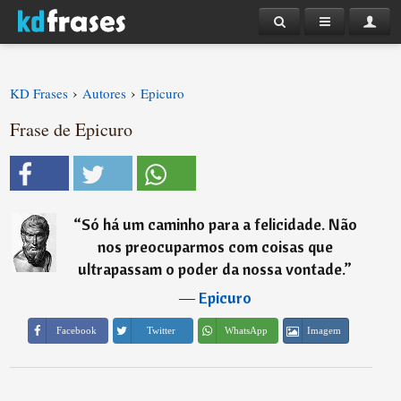
›
›
KD Frases
Autores
Epicuro
Frase de Epicuro
“
Só há um caminho para a felicidade. Não
nos preocuparmos com coisas que
ultrapassam o poder da nossa vontade.
”
―
Epicuro
Imagem
Facebook
Twitter
WhatsApp