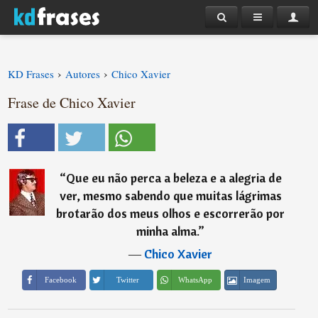
›
›
KD Frases
Autores
Chico Xavier
Frase de Chico Xavier
“
Que eu não perca a beleza e a alegria de
ver, mesmo sabendo que muitas lágrimas
brotarão dos meus olhos e escorrerão por
minha alma.
”
―
Chico Xavier
Imagem
Facebook
Twitter
WhatsApp