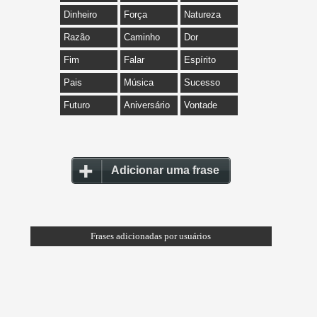
Dinheiro
Força
Natureza
Razão
Caminho
Dor
Fim
Falar
Espírito
Pais
Música
Sucesso
Futuro
Aniversário
Vontade
Adicionar uma frase
Frases adicionadas por usuários