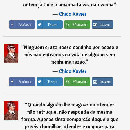
ontem já foi e o amanhã talvez não venha.
”
―
Chico Xavier
Imagem
Facebook
Twitter
WhatsApp
“
Ninguém cruza nosso caminho por acaso e
nós não entramos na vida de alguém sem
nenhuma razão.
”
―
Chico Xavier
Imagem
Facebook
Twitter
WhatsApp
“
Quando alguém lhe magoar ou ofender
não retruque, não responda da mesma
forma. Apenas sinta compaixão daquele que
precisa humilhar, ofender e magoar para