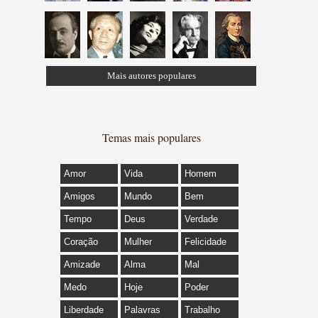
Mais autores populares
Temas mais populares
Amor
Vida
Homem
Amigos
Mundo
Bem
Tempo
Deus
Verdade
Coração
Mulher
Felicidade
Amizade
Alma
Mal
Medo
Hoje
Poder
Liberdade
Palavras
Trabalho