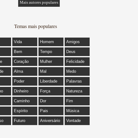
Mais autores populares
Temas mais populares
Vida
Homem
Amigos
Bem
Tempo
Deus
de
Coração
Mulher
Felicidade
de
Alma
Mal
Medo
Poder
Liberdade
Palavras
ho
Dinheiro
Força
Natureza
Caminho
Dor
Fim
Espírito
Pais
Música
so
Futuro
Aniversário
Vontade