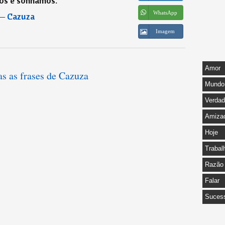
s e sonhamos.
”
WhatsApp
―
Cazuza
Imagem
Amor
as as frases de Cazuza
Mundo
Verda
Amiza
Hoje
Trabal
Razão
Falar
Suces