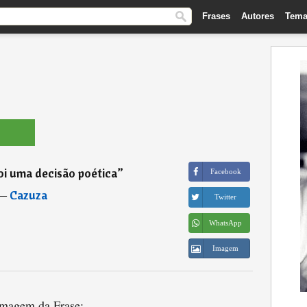
Frases
Autores
Tema
oi uma decisão poética
”
Facebook
―
Cazuza
Twitter
WhatsApp
Imagem
magem da Frase: