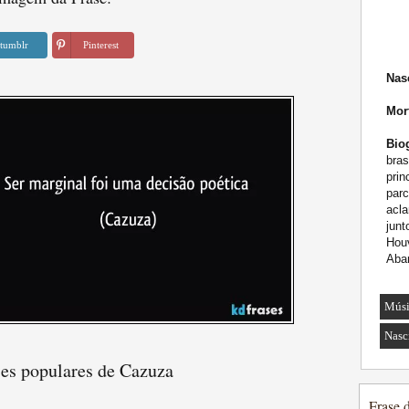
tumblr
Pinterest
Nas
Mor
Biog
bras
prin
parc
acl
jun
Houv
Aban
Músi
Nasc
ses populares de Cazuza
Frase 