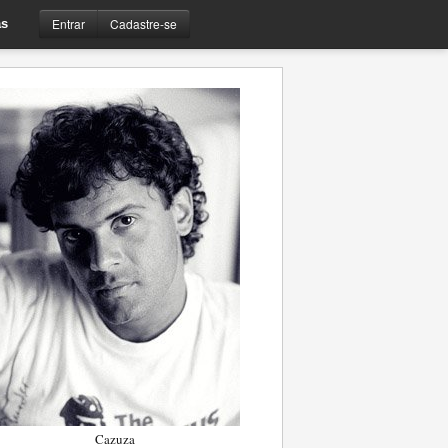
Entrar
Cadastre-se
s
Cazuza