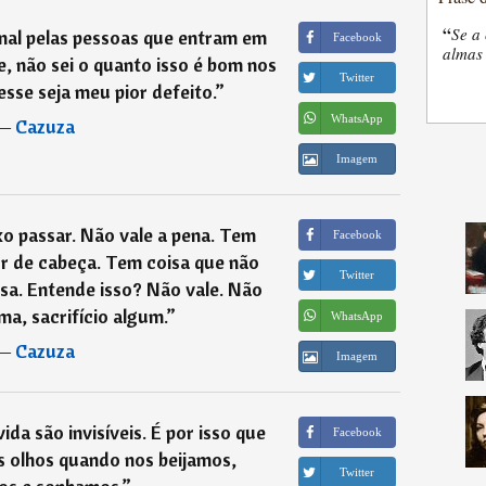
“
Se a 
nal pelas pessoas que entram em
Facebook
almas 
, não sei o quanto isso é bom nos
Twitter
esse seja meu pior defeito.
”
WhatsApp
―
Cazuza
Imagem
o passar. Não vale a pena. Tem
Facebook
or de cabeça. Tem coisa que não
Twitter
sa. Entende isso? Não vale. Não
ma, sacrifício algum.
”
WhatsApp
―
Cazuza
Imagem
ida são invisíveis. É por isso que
Facebook
 olhos quando nos beijamos,
Twitter