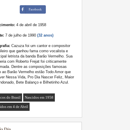
Facebook
cimento:
4 de abril de 1958
te:
7 de julho de 1990
(32 anos)
rafia:
Cazuza foi um cantor e compositor
ileiro que ganhou fama como vocalista e
cipal letrista da banda Barão Vermelho. Sua
eria com Roberto Frejat foi criticamente
amada. Dentre as composições famosas
to ao Barão Vermelho estão Todo Amor que
er Nessa Vida, Pro Dia Nascer Feliz, Maior
donado, Bete Balanço e Bilhetinho Azul.
cos do Brasil
Nascidos em 1958
idos em 4 de Abril
do Dia