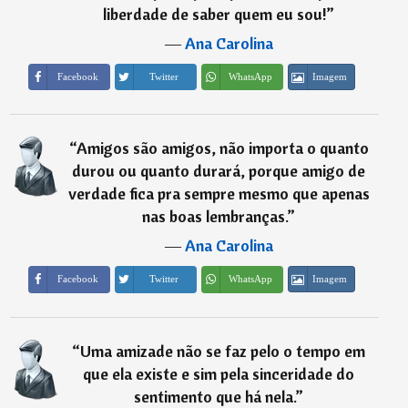
liberdade de saber quem eu sou!
”
―
Ana Carolina
Imagem
Facebook
Twitter
WhatsApp
“
Amigos são amigos, não importa o quanto
durou ou quanto durará, porque amigo de
verdade fica pra sempre mesmo que apenas
nas boas lembranças.
”
―
Ana Carolina
Imagem
Facebook
Twitter
WhatsApp
“
Uma amizade não se faz pelo o tempo em
que ela existe e sim pela sinceridade do
sentimento que há nela.
”