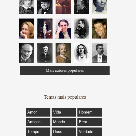
Mais autores populares
Temas mais populares
Amor
Vida
Homem
Amigos
Mundo
Bem
Tempo
Deus
Verdade