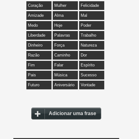
Coração
Mulher
Felicidade
Amizade
Alma
Mal
Medo
Hoje
Poder
Liberdade
Palavras
Trabalho
Dinheiro
Força
Natureza
Razão
Caminho
Dor
Fim
Falar
Espírito
Pais
Música
Sucesso
Futuro
Aniversário
Vontade
Adicionar uma frase