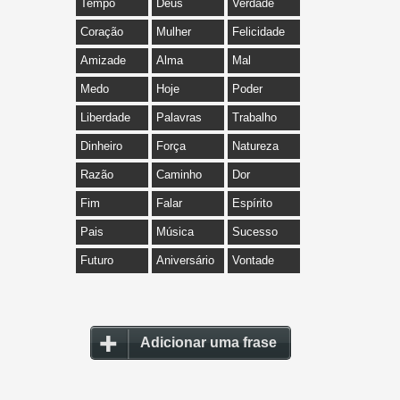
Tempo
Deus
Verdade
Coração
Mulher
Felicidade
Amizade
Alma
Mal
Medo
Hoje
Poder
Liberdade
Palavras
Trabalho
Dinheiro
Força
Natureza
Razão
Caminho
Dor
Fim
Falar
Espírito
Pais
Música
Sucesso
Futuro
Aniversário
Vontade
Adicionar uma frase