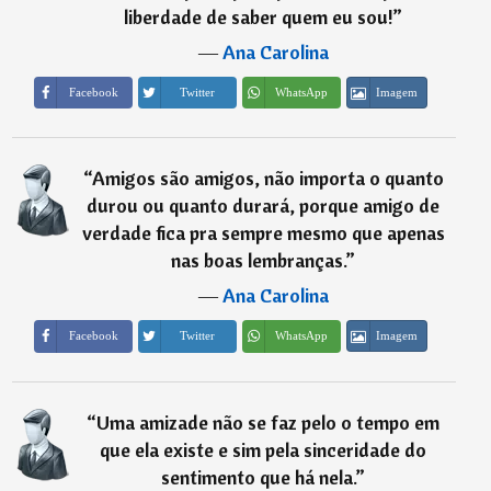
liberdade de saber quem eu sou!
”
―
Ana Carolina
Imagem
Facebook
Twitter
WhatsApp
“
Amigos são amigos, não importa o quanto
durou ou quanto durará, porque amigo de
verdade fica pra sempre mesmo que apenas
nas boas lembranças.
”
―
Ana Carolina
Imagem
Facebook
Twitter
WhatsApp
“
Uma amizade não se faz pelo o tempo em
que ela existe e sim pela sinceridade do
sentimento que há nela.
”