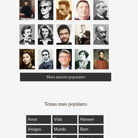
Mais autores populares
Temas mais populares
Amor
Vida
Homem
Amigos
Mundo
Bem