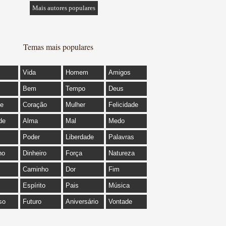
Mais autores populares
Temas mais populares
Vida
Homem
Amigos
Bem
Tempo
Deus
de
Coração
Mulher
Felicidade
de
Alma
Mal
Medo
Poder
Liberdade
Palavras
ho
Dinheiro
Força
Natureza
Caminho
Dor
Fim
Espírito
Pais
Música
so
Futuro
Aniversário
Vontade