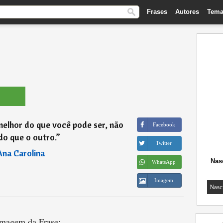
Frases
Autores
Tema
elhor do que você pode ser, não
Facebook
do que o outro.
”
Twitter
Ana Carolina
Nas
WhatsApp
Imagem
Nasc
magem da Frase: