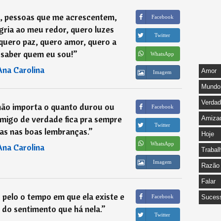
s, pessoas que me acrescentem,
Facebook
gria ao meu redor, quero luzes
Twitter
 quero paz, quero amor, quero a
 saber quem eu sou!
”
WhatsApp
Ana Carolina
Amor
Imagem
Mundo
Verda
não importa o quanto durou ou
Facebook
migo de verdade fica pra sempre
Amiza
Twitter
s nas boas lembranças.
”
Hoje
WhatsApp
Ana Carolina
Trabal
Imagem
Razão
Falar
pelo o tempo em que ela existe e
Facebook
Suces
 do sentimento que há nela.
”
Twitter