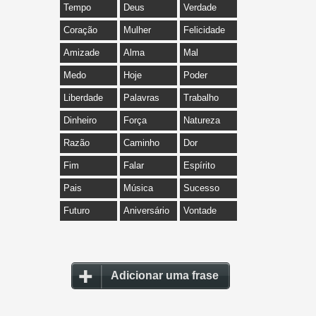
Tempo
Deus
Verdade
Coração
Mulher
Felicidade
Amizade
Alma
Mal
Medo
Hoje
Poder
Liberdade
Palavras
Trabalho
Dinheiro
Força
Natureza
Razão
Caminho
Dor
Fim
Falar
Espírito
Pais
Música
Sucesso
Futuro
Aniversário
Vontade
Adicionar uma frase