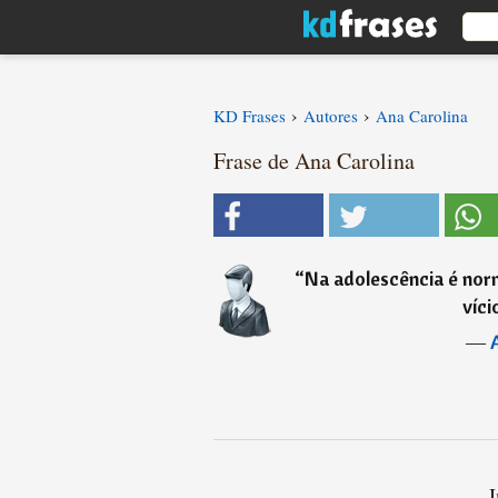
›
›
KD Frases
Autores
Ana Carolina
Frase de Ana Carolina
“
Na adolescência é norm
víci
―
I