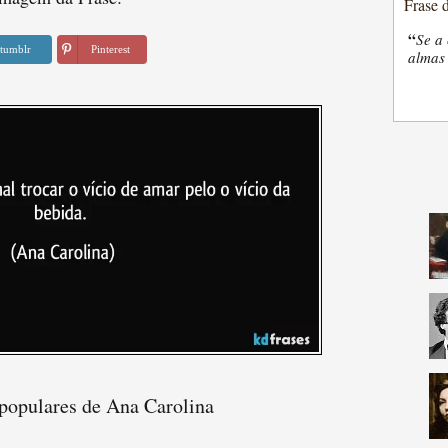
Frase 
“
Se a 
tumblr
Pinterest
almas 
 populares de Ana Carolina