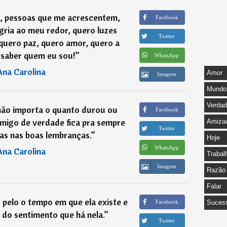
s, pessoas que me acrescentem,
Facebook
gria ao meu redor, quero luzes
Twitter
 quero paz, quero amor, quero a
 saber quem eu sou!
”
WhatsApp
Ana Carolina
Amor
Imagem
Mundo
Verda
não importa o quanto durou ou
Facebook
migo de verdade fica pra sempre
Amiza
Twitter
s nas boas lembranças.
”
Hoje
WhatsApp
Ana Carolina
Trabal
Imagem
Razão
Falar
pelo o tempo em que ela existe e
Facebook
Suces
 do sentimento que há nela.
”
Twitter