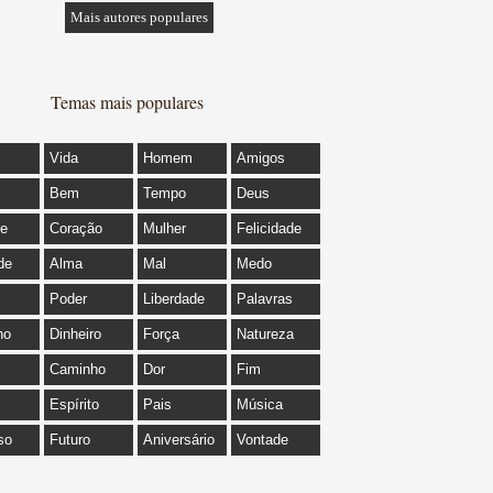
Mais autores populares
Temas mais populares
Vida
Homem
Amigos
Bem
Tempo
Deus
de
Coração
Mulher
Felicidade
de
Alma
Mal
Medo
Poder
Liberdade
Palavras
ho
Dinheiro
Força
Natureza
Caminho
Dor
Fim
Espírito
Pais
Música
so
Futuro
Aniversário
Vontade