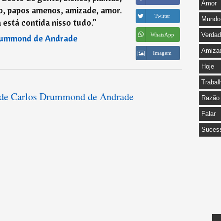
Amor
ho, papos amenos, amizade, amor.
Twitter
Mundo
 está contida nisso tudo.
”
Verda
WhatsApp
rummond de Andrade
Amiza
Imagem
Hoje
Trabal
s de Carlos Drummond de Andrade
Razão
Falar
Suces