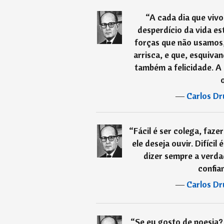
“
A cada dia que viv
desperdício da vida e
forças que não usamos,
arrisca, e que, esquiv
também a felicidade. A 
o
―
Carlos D
“
Fácil é ser colega, faz
ele deseja ouvir. Difícil
dizer sempre a verda
confian
―
Carlos D
“
Se eu gosto de poesia? 