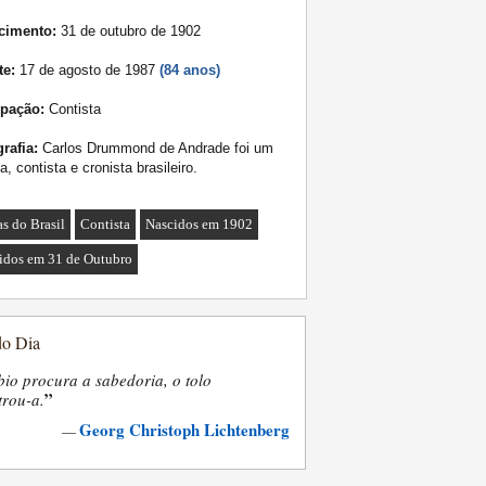
cimento:
31 de outubro de 1902
te:
17 de agosto de 1987
(84 anos)
pação:
Contista
rafia:
Carlos Drummond de Andrade foi um
a, contista e cronista brasileiro.
as do Brasil
Contista
Nascidos em 1902
idos em 31 de Outubro
do Dia
bio procura a sabedoria, o tolo
”
trou-a.
Georg Christoph Lichtenberg
—