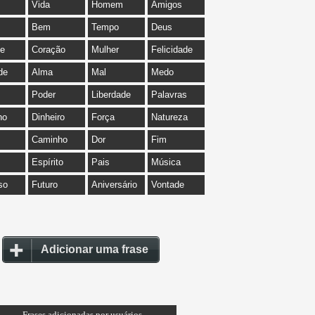
Vida
Homem
Amigos
Bem
Tempo
Deus
de
Coração
Mulher
Felicidade
de
Alma
Mal
Medo
Poder
Liberdade
Palavras
ho
Dinheiro
Força
Natureza
Caminho
Dor
Fim
Espírito
Pais
Música
so
Futuro
Aniversário
Vontade
Adicionar uma frase
Frases adicionadas por usuários