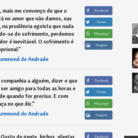
o, mais me convenço de que o
Facebook
stá no amor que não damos, nas
Twitter
 na prudência egoísta que nada
ando-se do sofrimento, perdemos
WhatsApp
dor é inevitável. O sofrimento é
Imagem
pcional.
”
rummond de Andrade
er companhia a alguém, dizer o que
Facebook
 é ser amigo para todas as horas e
Twitter
de quando for preciso. E com
ça no que diz.
”
WhatsApp
rummond de Andrade
Imagem
Gosto de gente, bichos, plantas,
Facebook