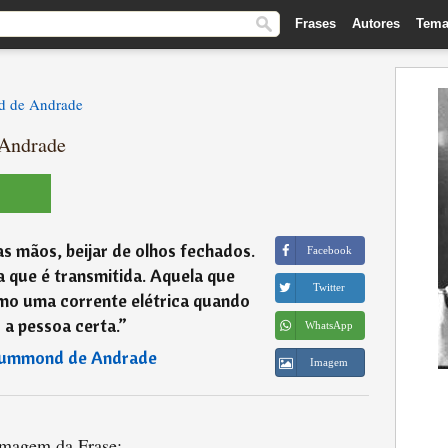
Frases
Autores
Tema
d de Andrade
 Andrade
 as mãos, beijar de olhos fechados.
Facebook
gia que é transmitida. Aquela que
Twitter
mo uma corrente elétrica quando
a pessoa certa.
”
WhatsApp
rummond de Andrade
Imagem
magem da Frase: