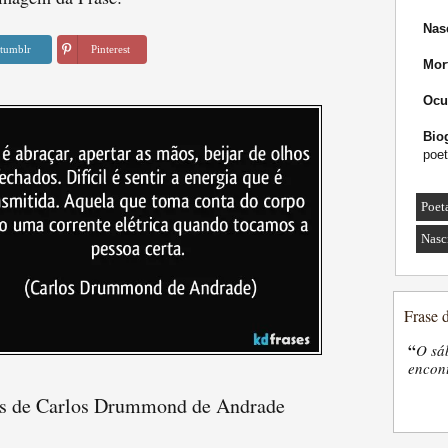
Nas
tumblr
Pinterest
Mor
Ocu
Biog
poet
Poet
Nasc
Frase 
“
O sá
encon
es de Carlos Drummond de Andrade