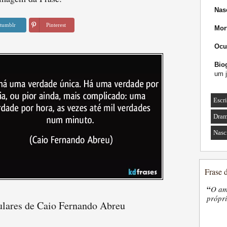
Nas
tumblr
Pinterest
Mor
Ocu
Biog
um j
Escri
Dram
Nasc
Frase 
“
O am
própri
ulares de Caio Fernando Abreu