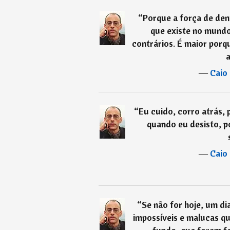
“
Porque a força de den
que existe no mundo
contrários. É maior porqu
a
―
Caio
“
Eu cuido, corro atrás,
quando eu desisto, p
―
Caio
“
Se não for hoje, um di
impossíveis e malucas q