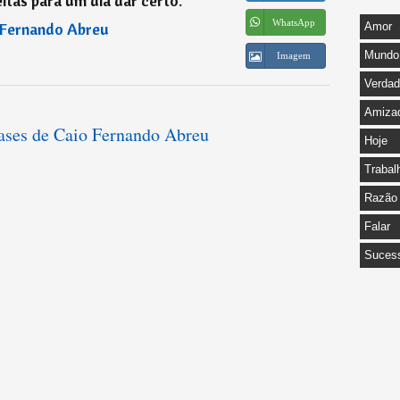
itas para um dia dar certo.
”
WhatsApp
 Fernando Abreu
Amor
Mundo
Imagem
Verda
Amiza
rases de Caio Fernando Abreu
Hoje
Trabal
Razão
Falar
Suces