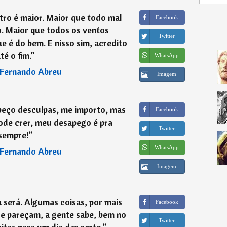
tro é maior. Maior que todo mal
Facebook
. Maior que todos os ventos
Twitter
e é do bem. E nisso sim, acredito
té o fim.
”
WhatsApp
 Fernando Abreu
Imagem
 peço desculpas, me importo, mas
Facebook
ode crer, meu desapego é pra
Twitter
sempre!
”
WhatsApp
 Fernando Abreu
Imagem
a será. Algumas coisas, por mais
Facebook
ue pareçam, a gente sabe, bem no
Twitter