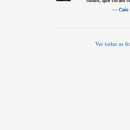
fundo, que foram fe
―
Caio
Ver todas as f