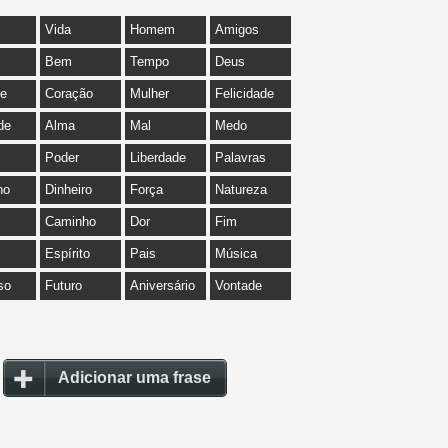
Vida
Homem
Amigos
Bem
Tempo
Deus
de
Coração
Mulher
Felicidade
de
Alma
Mal
Medo
Poder
Liberdade
Palavras
ho
Dinheiro
Força
Natureza
Caminho
Dor
Fim
Espírito
Pais
Música
so
Futuro
Aniversário
Vontade
Adicionar uma frase