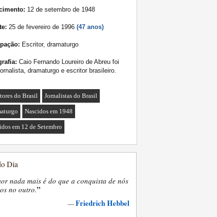
cimento:
12 de setembro de 1948
te:
25 de fevereiro de 1996
(47 anos)
pação:
Escritor, dramaturgo
rafia:
Caio Fernando Loureiro de Abreu foi
ornalista, dramaturgo e escritor brasileiro.
tores do Brasil
Jornalistas do Brasil
aturgo
Nascidos em 1948
idos em 12 de Setembro
do Dia
or nada mais é do que a conquista de nós
”
os no outro.
Friedrich Hebbel
—