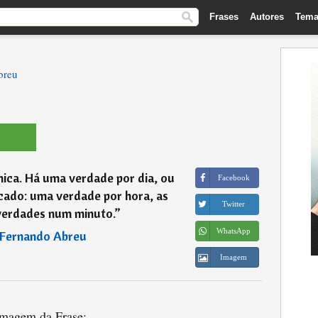
Frases
Autores
Tema
breu
ica. Há uma verdade por dia, ou
Facebook
icado: uma verdade por hora, as
Twitter
 verdades num minuto.
”
WhatsApp
 Fernando Abreu
Imagem
magem da Frase: