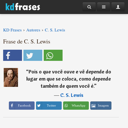
›
›
KD Frases
Autores
C. S. Lewis
Frase de C. S. Lewis
“
Pois o que você ouve e vê depende do
lugar em que se coloca, como depende
também de quem você é.
”
―
C. S. Lewis
Imagem
Facebook
Twitter
WhatsApp