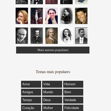
Mais autores populares
Temas mais populares
Amor
Vida
Homem
Amigos
Mundo
Bem
Tempo
Deus
Verdade
Coração
Mulher
Felicidade