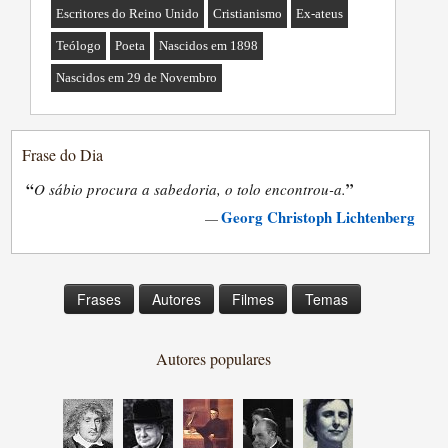
Escritores do Reino Unido
Cristianismo
Ex-ateus
Teólogo
Poeta
Nascidos em 1898
Nascidos em 29 de Novembro
Frase do Dia
“
”
O sábio procura a sabedoria, o tolo encontrou-a.
Georg Christoph Lichtenberg
—
Frases
Autores
Filmes
Temas
Autores populares