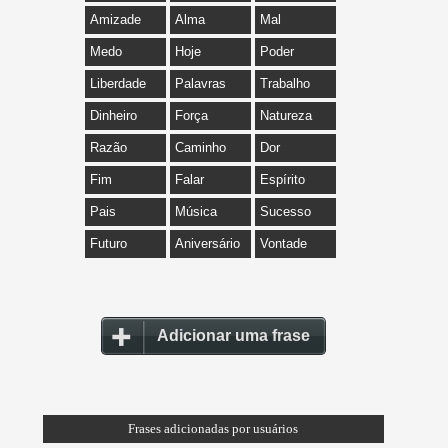
Amizade
Alma
Mal
Medo
Hoje
Poder
Liberdade
Palavras
Trabalho
Dinheiro
Força
Natureza
Razão
Caminho
Dor
Fim
Falar
Espírito
Pais
Música
Sucesso
Futuro
Aniversário
Vontade
Adicionar uma frase
Frases adicionadas por usuários