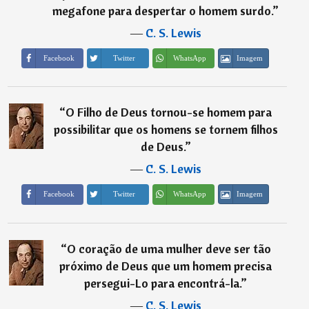
megafone para despertar o homem surdo.
”
―
C. S. Lewis
Imagem
Facebook
Twitter
WhatsApp
“
O Filho de Deus tornou-se homem para
possibilitar que os homens se tornem filhos
de Deus.
”
―
C. S. Lewis
Imagem
Facebook
Twitter
WhatsApp
“
O coração de uma mulher deve ser tão
próximo de Deus que um homem precisa
persegui-Lo para encontrá-la.
”
―
C. S. Lewis