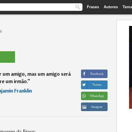
Frases
Autores
Tema
n
r um amigo, mas um amigo será
Facebook
re um irmão.
”
Twitter
jamin Franklin
WhatsApp
Imagem
magem da Frase: