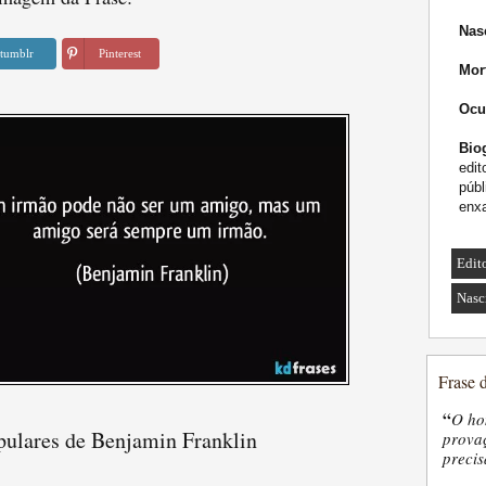
Nas
tumblr
Pinterest
Mor
Ocu
Biog
edit
públ
enxa
Edit
Nasc
Frase 
“
O ho
pulares de Benjamin Franklin
provaç
precis