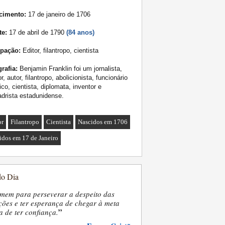
cimento:
17 de janeiro de 1706
te:
17 de abril de 1790
(84 anos)
pação:
Editor, filantropo, cientista
rafia:
Benjamin Franklin foi um jornalista,
or, autor, filantropo, abolicionista, funcionário
ico, cientista, diplomata, inventor e
drista estadunidense.
or
Filantropo
Cientista
Nascidos em 1706
idos em 17 de Janeiro
do Dia
mem para perseverar a despeito das
ões e ter esperança de chegar à meta
”
a de ter confiança.