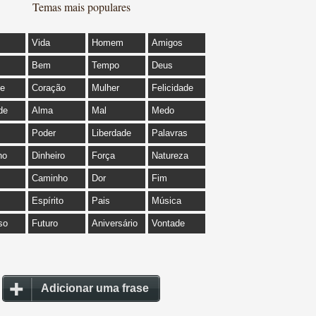
Temas mais populares
Vida
Homem
Amigos
Bem
Tempo
Deus
de
Coração
Mulher
Felicidade
de
Alma
Mal
Medo
Poder
Liberdade
Palavras
ho
Dinheiro
Força
Natureza
Caminho
Dor
Fim
Espírito
Pais
Música
so
Futuro
Aniversário
Vontade
Adicionar uma frase