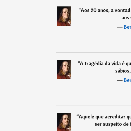
“
Aos 20 anos, a vontade
aos 
―
Ben
“
A tragédia da vida é q
sábios,
―
Ben
“
Aquele que acreditar q
ser suspeito de 