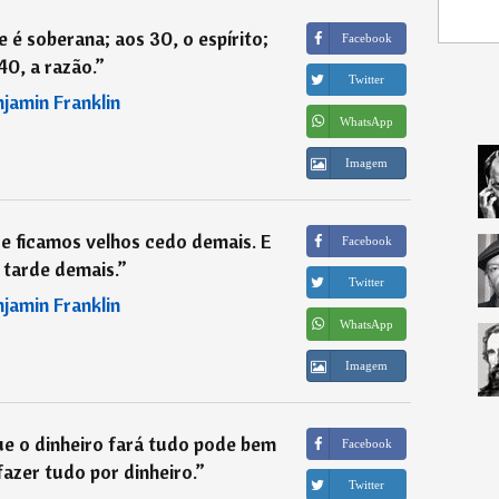
 é soberana; aos 30, o espírito;
Facebook
40, a razão.
”
Twitter
jamin Franklin
WhatsApp
Imagem
ue ficamos velhos cedo demais. E
Facebook
 tarde demais.
”
Twitter
jamin Franklin
WhatsApp
Imagem
ue o dinheiro fará tudo pode bem
Facebook
fazer tudo por dinheiro.
”
Twitter