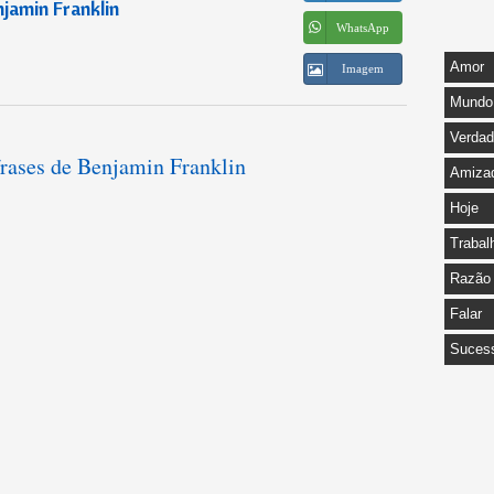
jamin Franklin
WhatsApp
Amor
Imagem
Mundo
Verda
frases de Benjamin Franklin
Amiza
Hoje
Trabal
Razão
Falar
Suces