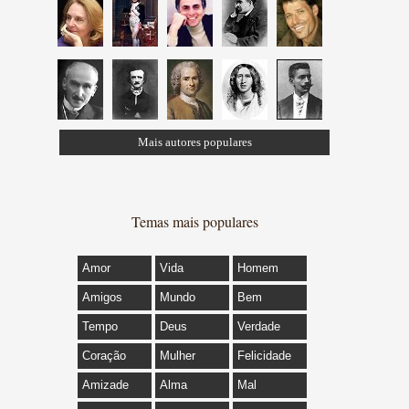
Mais autores populares
Temas mais populares
Amor
Vida
Homem
Amigos
Mundo
Bem
Tempo
Deus
Verdade
Coração
Mulher
Felicidade
Amizade
Alma
Mal