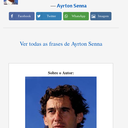
―
Ayrton Senna
Imagem
Facebook
Twitter
WhatsApp
Ver todas as frases de Ayrton Senna
Sobre o Autor: