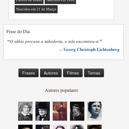
Nascidos em 21 de Março
Frase do Dia
“
”
O sábio procura a sabedoria, o tolo encontrou-a.
Georg Christoph Lichtenberg
—
Frases
Autores
Filmes
Temas
Autores populares