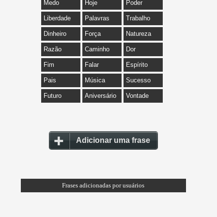
Medo
Hoje
Poder
Liberdade
Palavras
Trabalho
Dinheiro
Força
Natureza
Razão
Caminho
Dor
Fim
Falar
Espírito
Pais
Música
Sucesso
Futuro
Aniversário
Vontade
Adicionar uma frase
Frases adicionadas por usuários