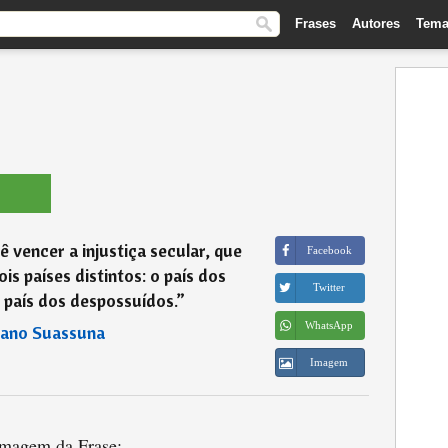
Frases
Autores
Tema
ê vencer a injustiça secular, que
Facebook
ois países distintos: o país dos
Twitter
o país dos despossuídos.
”
WhatsApp
iano Suassuna
Imagem
magem da Frase: