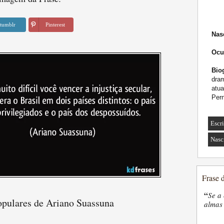
tumblr
Pinterest
Nas
Ocu
Biog
dram
atua
Per
Escri
Nasc
Frase 
“
Se a 
opulares de Ariano Suassuna
almas 