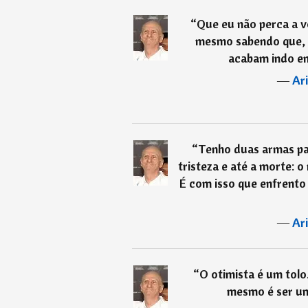
“
Que eu não perca a v
mesmo sabendo que, 
acabam indo em
―
Ar
“
Tenho duas armas par
tristeza e até a morte: o
É com isso que enfrento 
―
Ar
“
O otimista é um tolo
mesmo é ser um