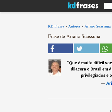
›
›
KD Frases
Autores
Ariano Suassuna
Frase de Ariano Suassuna
“
Que é muito difícil voc
dilacera o Brasil em d
privilegiados e 
―
Ar
I