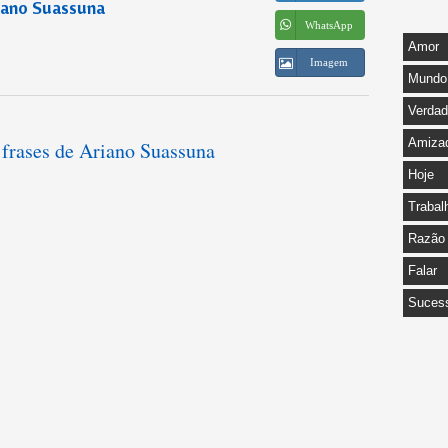
iano Suassuna
WhatsApp
Amor
Imagem
Mundo
Verda
Amiza
 frases de Ariano Suassuna
Hoje
Trabal
Razão
Falar
Suces