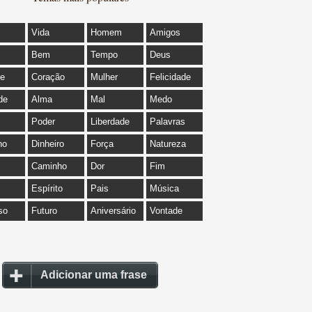
Vida
Homem
Amigos
Bem
Tempo
Deus
de
Coração
Mulher
Felicidade
de
Alma
Mal
Medo
Poder
Liberdade
Palavras
ho
Dinheiro
Força
Natureza
Caminho
Dor
Fim
Espírito
Pais
Música
so
Futuro
Aniversário
Vontade
Adicionar uma frase