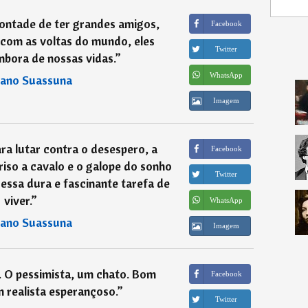
ontade de ter grandes amigos,
Facebook
com as voltas do mundo, eles
Twitter
bora de nossas vidas.
”
WhatsApp
iano Suassuna
Imagem
a lutar contra o desespero, a
Facebook
 riso a cavalo e o galope do sonho
Twitter
essa dura e fascinante tarefa de
viver.
”
WhatsApp
iano Suassuna
Imagem
. O pessimista, um chato. Bom
Facebook
 realista esperançoso.
”
Twitter