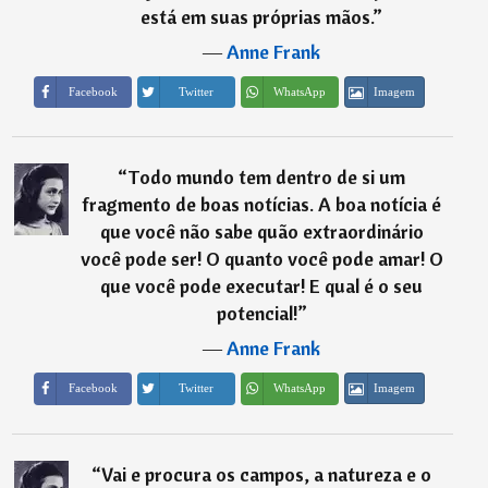
está em suas próprias mãos.
”
―
Anne Frank
Imagem
Facebook
Twitter
WhatsApp
“
Todo mundo tem dentro de si um
fragmento de boas notícias. A boa notícia é
que você não sabe quão extraordinário
você pode ser! O quanto você pode amar! O
que você pode executar! E qual é o seu
potencial!
”
―
Anne Frank
Imagem
Facebook
Twitter
WhatsApp
“
Vai e procura os campos, a natureza e o