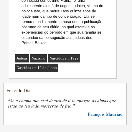
conhecida como Anne Frank, foi uma
adolescente alemã de origem judaica, vítima do
holocausto, que morreu aos quinze anos de
idade num campo de concentração. Ela se
tornou mundialmente famosa com a publicação
póstuma de seu diário, no qual escrevia as
experiências do período em que sua família se
escondeu da perseguição aos judeus dos
Países Baixos.
Judeus
Nazismo
Nascidos em 1929
Nascidos em 12 de Junho
Frase do Dia
“
Se a chama que está dentro de ti se apagar, as almas que
”
estão ao teu lado morrerão de frio.
François Mauriac
—