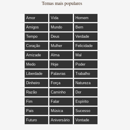
Temas mais populares
Amor
Vida
Homem
Amigos
Mundo
Bem
Tempo
Deus
Verdade
Coração
Mulher
Felicidade
Amizade
Alma
Mal
Medo
Hoje
Poder
Liberdade
Palavras
Trabalho
Dinheiro
Força
Natureza
Razão
Caminho
Dor
Fim
Falar
Espírito
Pais
Música
Sucesso
Futuro
Aniversário
Vontade