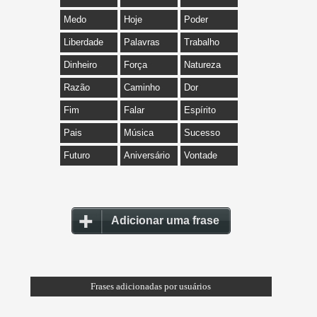
Medo
Hoje
Poder
Liberdade
Palavras
Trabalho
Dinheiro
Força
Natureza
Razão
Caminho
Dor
Fim
Falar
Espírito
Pais
Música
Sucesso
Futuro
Aniversário
Vontade
Adicionar uma frase
Frases adicionadas por usuários