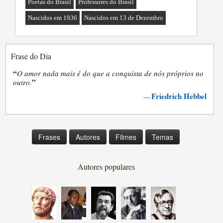
Poetas do Brasil
Professores do Brasil
Nascidos em 1936
Nascidos em 13 de Dezembro
Frase do Dia
“
O amor nada mais é do que a conquista de nós próprios no
”
outro.
Friedrich Hebbel
—
Frases
Autores
Filmes
Temas
Autores populares