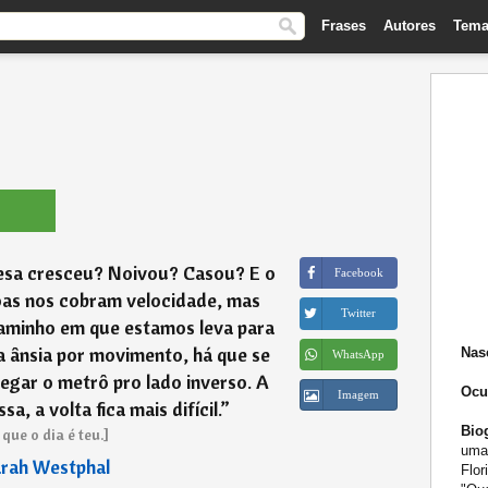
Frases
Autores
Tema
esa cresceu? Noivou? Casou? E o
Facebook
as nos cobram velocidade, mas
Twitter
aminho em que estamos leva para
a ânsia por movimento, há que se
Nas
WhatsApp
egar o metrô pro lado inverso. A
Ocu
Imagem
a, a volta fica mais difícil.
”
Biog
 que o dia é teu.]
uma 
rah Westphal
Flor