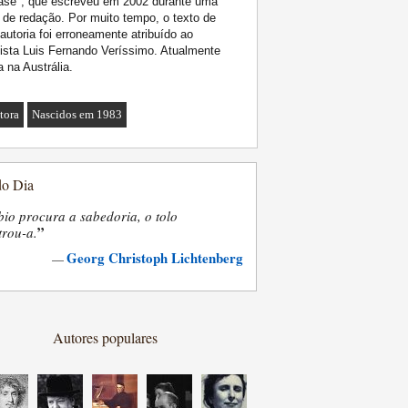
ase", que escreveu em 2002 durante uma
 de redação. Por muito tempo, o texto de
autoria foi erroneamente atribuído ao
ista Luis Fernando Veríssimo. Atualmente
 na Austrália.
itora
Nascidos em 1983
do Dia
bio procura a sabedoria, o tolo
”
trou-a.
Georg Christoph Lichtenberg
—
Autores populares