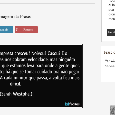
"Qu
aula
sua 
cron
magem da Frase:
mora
tumblr
Pinterest
Escr
Frase 
“
O sá
encon