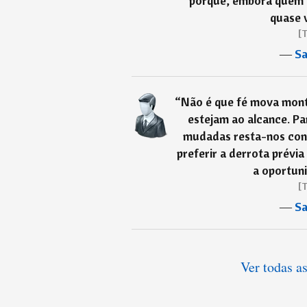
porque, embora quem 
quase v
[T
―
Sa
“
Não é que fé mova mont
estejam ao alcance. Pa
mudadas resta-nos con
preferir a derrota prévia
a oportun
[T
―
Sa
Ver todas a