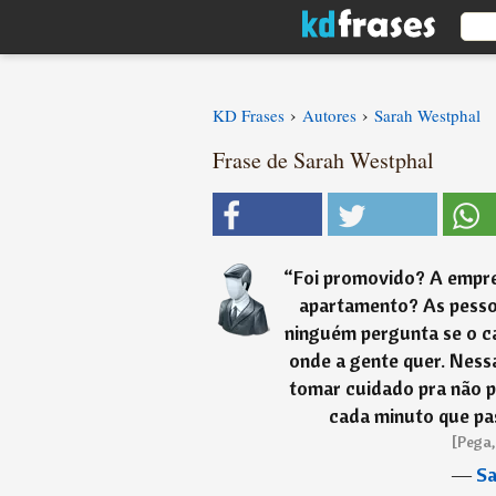
›
›
KD Frases
Autores
Sarah Westphal
Frase de Sarah Westphal
“
Foi promovido? A empr
apartamento? As pesso
ninguém pergunta se o c
onde a gente quer. Ness
tomar cuidado pra não p
cada minuto que pass
[Pega,
―
Sa