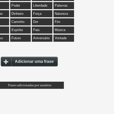
Poder
Liberdade
Palavras
ho
Dinheiro
Força
Natureza
Caminho
Dor
Fim
Espírito
Pais
Música
so
Futuro
Aniversário
Vontade
Adicionar uma frase
Frases adicionadas por usuários