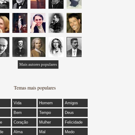
Mais autores populares
Temas mais populares
Vida
Homem
Amigos
Bem
Tempo
Deus
de
Coração
Mulher
Felicidade
de
Alma
Mal
Medo