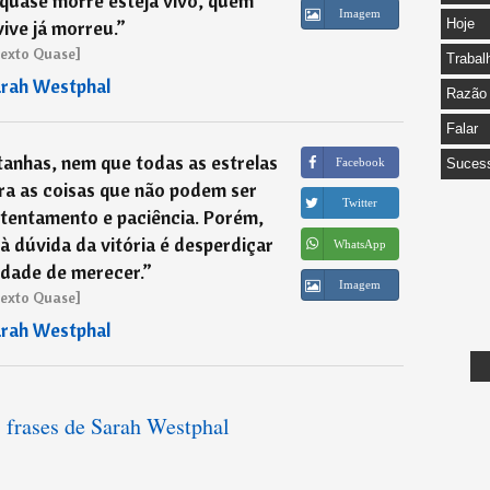
quase morre esteja vivo, quem
Imagem
ive já morreu.
”
Hoje
exto Quase]
Trabal
rah Westphal
Razão
Falar
anhas, nem que todas as estrelas
Facebook
Suces
ra as coisas que não podem ser
Twitter
tentamento e paciência. Porém,
 à dúvida da vitória é desperdiçar
WhatsApp
idade de merecer.
”
Imagem
exto Quase]
rah Westphal
s frases de Sarah Westphal