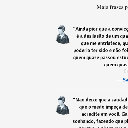
Mais frases 
“
Ainda pior que a convicç
é a desilusão de um qu
que me entristece, q
poderia ter sido e não f
quem quase passou estud
quem quas
[T
―
Sa
“
Não deixe que a saudad
que o medo impeça de 
acredite em você. Ga
sonhando, fazendo que p