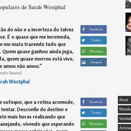
populares de Sarah Westphal
ão do não e a incerteza do talvez
Facebook
ase. É o quase que me incomoda,
Twitter
ue me mata trazendo tudo que
oi. Quem quase ganhou ainda joga,
WhatsApp
a, quem quase morreu está vivo,
Imagem
e amou não amou.
”
exto Quase]
rah Westphal
Amor
e sufoque, que a rotina acomode,
Facebook
tentar. Desconfie do destino e
Mundo
Twitter
ste mais horas realizando que
Verda
lanejando, vivendo que esperando
WhatsApp
Amiza