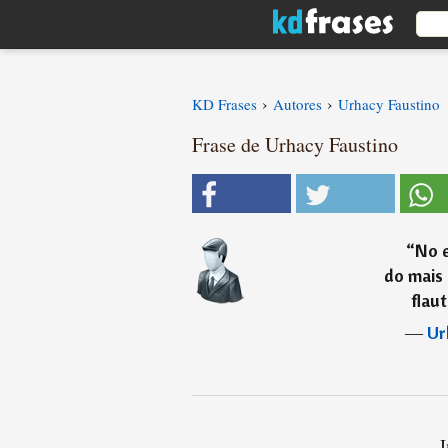
›
›
KD Frases
Autores
Urhacy Faustino
Frase de Urhacy Faustino
“
No 
do mais 
flau
―
Ur
I