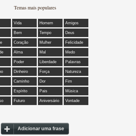
Temas mais populares
Vida
Homem
Amigos
Bem
Tempo
Deus
de
Coração
Mulher
Felicidade
de
Alma
Mal
Medo
Poder
Liberdade
Palavras
ho
Dinheiro
Força
Natureza
Caminho
Dor
Fim
Espírito
Pais
Música
so
Futuro
Aniversário
Vontade
Adicionar uma frase