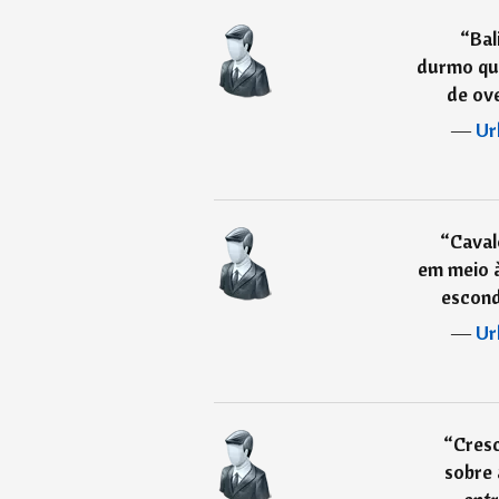
“
Bal
durmo que
de ove
―
Ur
“
Caval
em meio à
escond
―
Ur
“
Cresc
sobre 