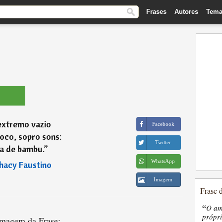
Frases
Autores
Tema
extremo vazio
Facebook
oco, sopro sons:
Twitter
ta de bambu.
”
WhatsApp
hacy Faustino
Imagem
Frase 
“
O am
própri
magem da Frase: