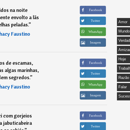
idos na noite
Facebook
nte envolto a lãs
Twitter
Amor
lhas peladas.
”
Mundo
WhatsApp
hacy Faustino
Verda
Imagem
Amiza
Hoje
os de escamas,
Facebook
Trabal
s algas marinhas,
Twitter
em segredos.
”
Razão
WhatsApp
hacy Faustino
Falar
Imagem
Suces
i com gorjeios
Facebook
a jabuticabeira
Twitter