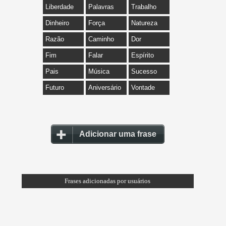
Liberdade
Palavras
Trabalho
Dinheiro
Força
Natureza
Razão
Caminho
Dor
Fim
Falar
Espírito
Pais
Música
Sucesso
Futuro
Aniversário
Vontade
Adicionar uma frase
Frases adicionadas por usuários