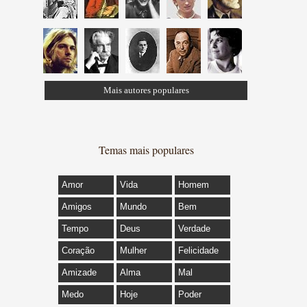
Mais autores populares
Temas mais populares
Amor
Vida
Homem
Amigos
Mundo
Bem
Tempo
Deus
Verdade
Coração
Mulher
Felicidade
Amizade
Alma
Mal
Medo
Hoje
Poder