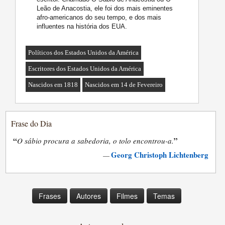
Leão de Anacostia, ele foi dos mais eminentes
afro-americanos do seu tempo, e dos mais
influentes na história dos EUA.
Políticos dos Estados Unidos da América
Escritores dos Estados Unidos da América
Nascidos em 1818
Nascidos em 14 de Fevereiro
Frase do Dia
“
”
O sábio procura a sabedoria, o tolo encontrou-a.
Georg Christoph Lichtenberg
—
Frases
Autores
Filmes
Temas