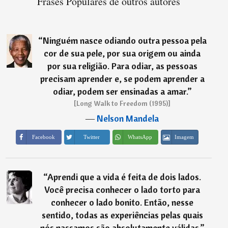
Frases Populares de outros autores
“
Ninguém nasce odiando outra pessoa pela
cor de sua pele, por sua origem ou ainda
por sua religião. Para odiar, as pessoas
precisam aprender e, se podem aprender a
odiar, podem ser ensinadas a amar.
”
[Long Walk to Freedom (1995)]
―
Nelson Mandela
Imagem
Facebook
Twitter
WhatsApp
“
Aprendi que a vida é feita de dois lados.
Você precisa conhecer o lado torto para
conhecer o lado bonito. Então, nesse
sentido, todas as experiências pelas quais
nós passamos são absolutamente válidas.
”