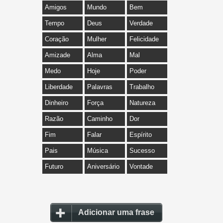
Amigos
Mundo
Bem
Tempo
Deus
Verdade
Coração
Mulher
Felicidade
Amizade
Alma
Mal
Medo
Hoje
Poder
Liberdade
Palavras
Trabalho
Dinheiro
Força
Natureza
Razão
Caminho
Dor
Fim
Falar
Espírito
Pais
Música
Sucesso
Futuro
Aniversário
Vontade
Adicionar uma frase