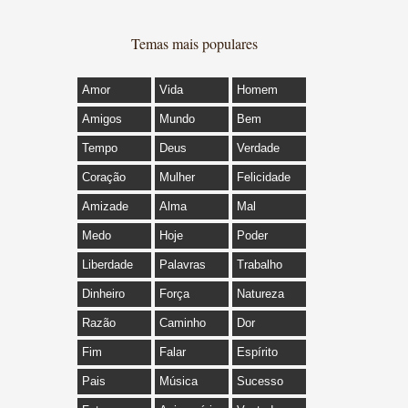
Temas mais populares
Amor
Vida
Homem
Amigos
Mundo
Bem
Tempo
Deus
Verdade
Coração
Mulher
Felicidade
Amizade
Alma
Mal
Medo
Hoje
Poder
Liberdade
Palavras
Trabalho
Dinheiro
Força
Natureza
Razão
Caminho
Dor
Fim
Falar
Espírito
Pais
Música
Sucesso