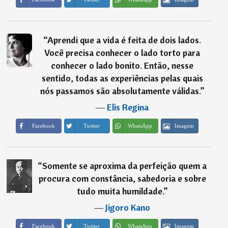
“
Aprendi que a vida é feita de dois lados.
Você precisa conhecer o lado torto para
conhecer o lado bonito. Então, nesse
sentido, todas as experiências pelas quais
nós passamos são absolutamente válidas.
”
―
Elis Regina
Imagem
Facebook
Twitter
WhatsApp
“
Somente se aproxima da perfeição quem a
procura com constância, sabedoria e sobre
tudo muita humildade.
”
―
Jigoro Kano
Imagem
Facebook
Twitter
WhatsApp