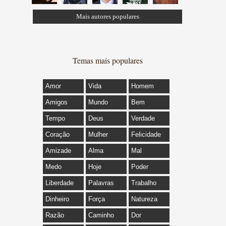
Mais autores populares
Temas mais populares
Amor
Vida
Homem
Amigos
Mundo
Bem
Tempo
Deus
Verdade
Coração
Mulher
Felicidade
Amizade
Alma
Mal
Medo
Hoje
Poder
Liberdade
Palavras
Trabalho
Dinheiro
Força
Natureza
Razão
Caminho
Dor