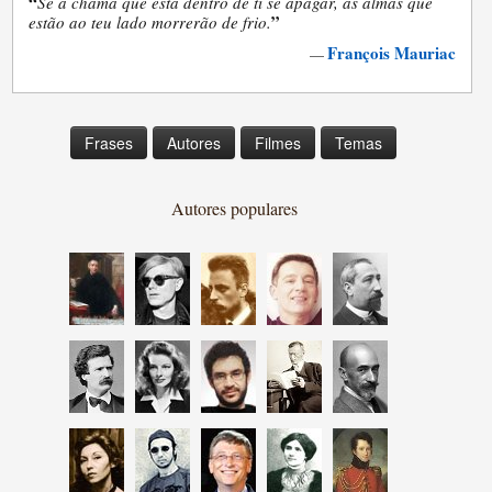
“
Se a chama que está dentro de ti se apagar, as almas que
”
estão ao teu lado morrerão de frio.
François Mauriac
—
Frases
Autores
Filmes
Temas
Autores populares