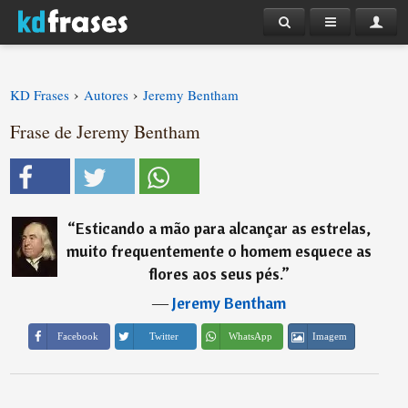
›
›
KD Frases
Autores
Jeremy Bentham
Frase de Jeremy Bentham
“
Esticando a mão para alcançar as estrelas,
muito frequentemente o homem esquece as
flores aos seus pés.
”
―
Jeremy Bentham
Imagem
Facebook
Twitter
WhatsApp