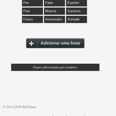
Fim
Falar
Espírito
Pais
Música
Sucesso
Futuro
Aniversário
Vontade
Adicionar uma frase
Frases adicionadas por usuários
© 2012-2026 KD Frases