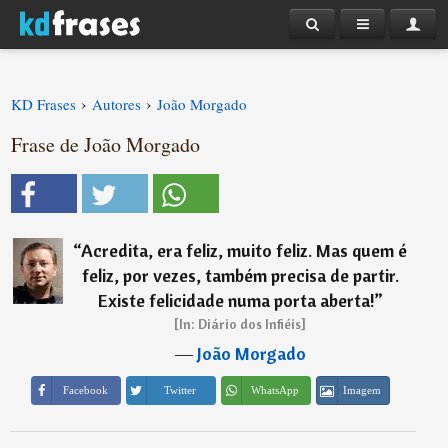
›
›
KD Frases
Autores
João Morgado
Frase de João Morgado
“
Acredita, era feliz, muito feliz. Mas quem é
feliz, por vezes, também precisa de partir.
Existe felicidade numa porta aberta!
”
[In: Diário dos Infiéis]
―
João Morgado
Imagem
Facebook
Twitter
WhatsApp