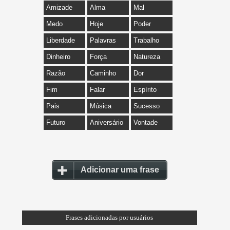
Amizade
Alma
Mal
Medo
Hoje
Poder
Liberdade
Palavras
Trabalho
Dinheiro
Força
Natureza
Razão
Caminho
Dor
Fim
Falar
Espírito
Pais
Música
Sucesso
Futuro
Aniversário
Vontade
Adicionar uma frase
Frases adicionadas por usuários