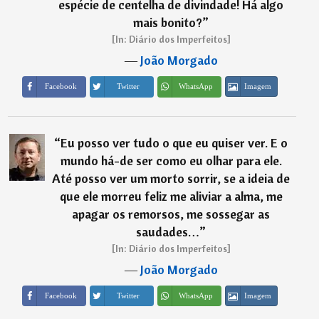
espécie de centelha de divindade! Há algo
mais bonito?
”
[In: Diário dos Imperfeitos]
―
João Morgado
Imagem
Facebook
Twitter
WhatsApp
“
Eu posso ver tudo o que eu quiser ver. E o
mundo há-de ser como eu olhar para ele.
Até posso ver um morto sorrir, se a ideia de
que ele morreu feliz me aliviar a alma, me
apagar os remorsos, me sossegar as
saudades…
”
[In: Diário dos Imperfeitos]
―
João Morgado
Imagem
Facebook
Twitter
WhatsApp