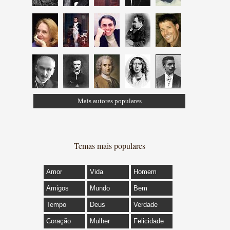
Mais autores populares
Temas mais populares
Amor
Vida
Homem
Amigos
Mundo
Bem
Tempo
Deus
Verdade
Coração
Mulher
Felicidade