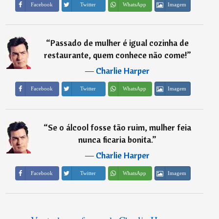
Imagem
Facebook
Twitter
WhatsApp
“
Passado de mulher é igual cozinha de
restaurante, quem conhece não come!
”
―
Charlie Harper
Imagem
Facebook
Twitter
WhatsApp
“
Se o álcool fosse tão ruim, mulher feia
nunca ficaria bonita.
”
―
Charlie Harper
Imagem
Facebook
Twitter
WhatsApp