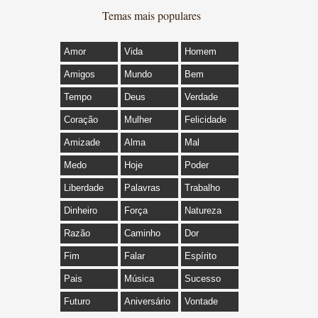
Temas mais populares
Amor
Vida
Homem
Amigos
Mundo
Bem
Tempo
Deus
Verdade
Coração
Mulher
Felicidade
Amizade
Alma
Mal
Medo
Hoje
Poder
Liberdade
Palavras
Trabalho
Dinheiro
Força
Natureza
Razão
Caminho
Dor
Fim
Falar
Espírito
Pais
Música
Sucesso
Futuro
Aniversário
Vontade