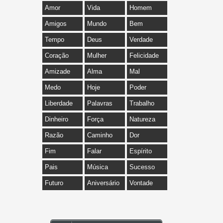
Amor
Vida
Homem
Amigos
Mundo
Bem
Tempo
Deus
Verdade
Coração
Mulher
Felicidade
Amizade
Alma
Mal
Medo
Hoje
Poder
Liberdade
Palavras
Trabalho
Dinheiro
Força
Natureza
Razão
Caminho
Dor
Fim
Falar
Espírito
Pais
Música
Sucesso
Futuro
Aniversário
Vontade