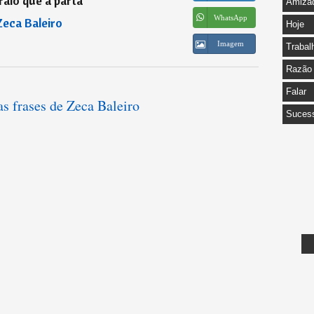
raio que a parta
”
Amiza
WhatsApp
Zeca Baleiro
Hoje
Imagem
Trabal
Razão
Falar
as frases de Zeca Baleiro
Suces