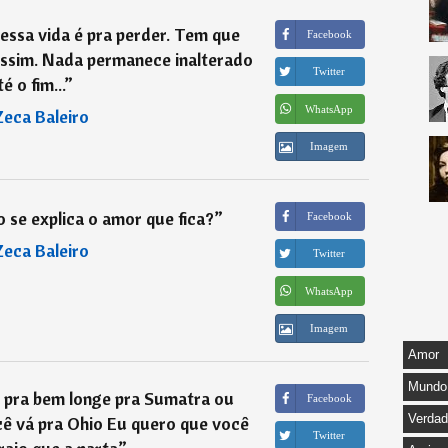
essa vida é pra perder. Tem que
Facebook
assim. Nada permanece inalterado
Twitter
té o fim...
”
WhatsApp
Zeca Baleiro
Imagem
 se explica o amor que fica?
”
Facebook
Zeca Baleiro
Twitter
WhatsApp
Imagem
Amor
Mundo
 pra bem longe pra Sumatra ou
Facebook
Verda
cê vá pra Ohio Eu quero que você
Twitter