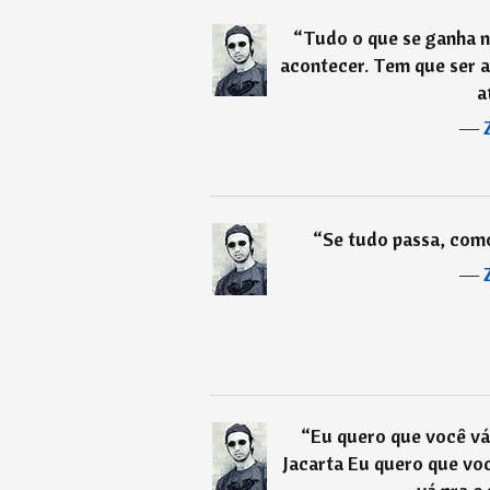
“
Tudo o que se ganha n
acontecer. Tem que ser 
a
―
“
Se tudo passa, como
―
“
Eu quero que você vá
Jacarta Eu quero que vo