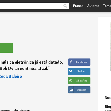
Frases
Autores
Tema
música eletrônica já está datado,
Facebook
Bob Dylan continua atual.
”
Twitter
Zeca Baleiro
WhatsApp
Imagem
Nas
Biog
magem da Frase: