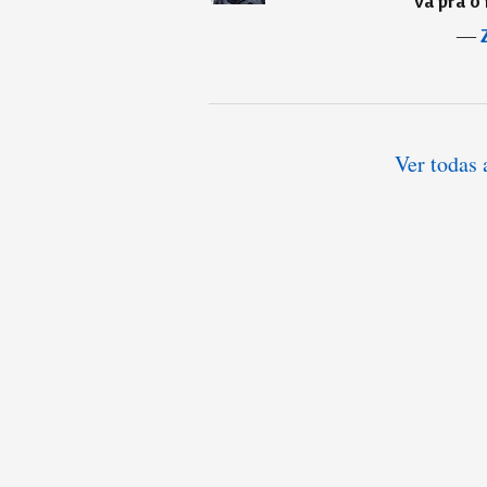
vá pra o 
―
Ver todas 