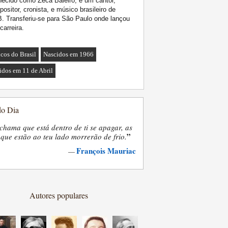
ecido como Zeca Baleiro, é um cantor,
ositor, cronista, e músico brasileiro de
 Transferiu-se para São Paulo onde lançou
carreira.
cos do Brasil
Nascidos em 1966
idos em 11 de Abril
do Dia
chama que está dentro de ti se apagar, as
”
que estão ao teu lado morrerão de frio.
François Mauriac
—
Autores populares