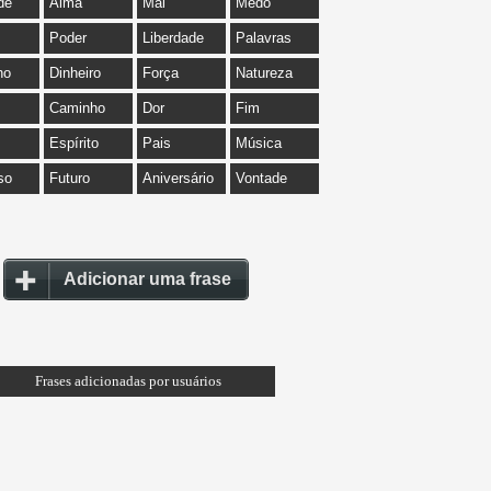
de
Alma
Mal
Medo
Poder
Liberdade
Palavras
ho
Dinheiro
Força
Natureza
Caminho
Dor
Fim
Espírito
Pais
Música
so
Futuro
Aniversário
Vontade
Adicionar uma frase
Frases adicionadas por usuários