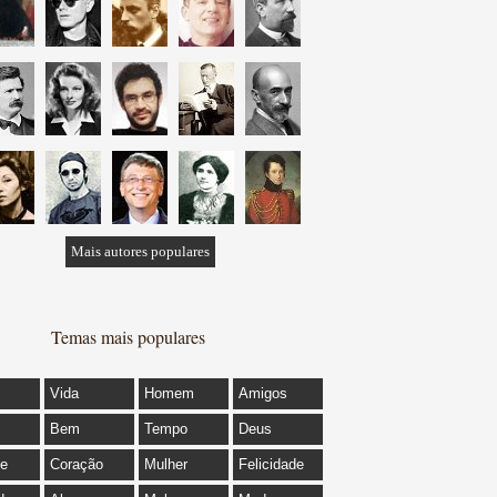
Mais autores populares
Temas mais populares
Vida
Homem
Amigos
Bem
Tempo
Deus
de
Coração
Mulher
Felicidade