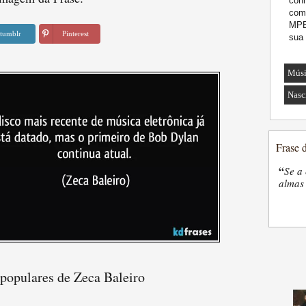
conh
comp
MPB.
tumblr
Pinterest
sua 
Músi
Nasc
Frase 
“
Se a 
almas 
 populares de Zeca Baleiro