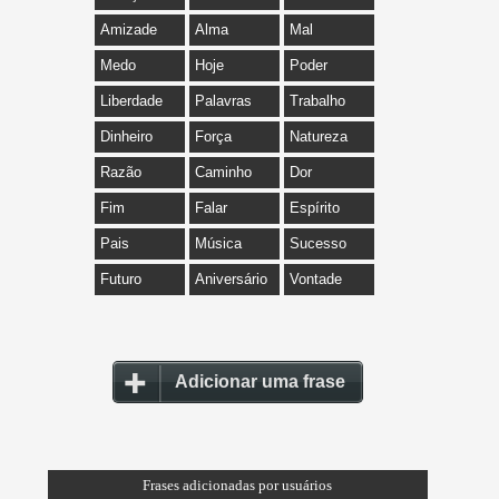
Amizade
Alma
Mal
Medo
Hoje
Poder
Liberdade
Palavras
Trabalho
Dinheiro
Força
Natureza
Razão
Caminho
Dor
Fim
Falar
Espírito
Pais
Música
Sucesso
Futuro
Aniversário
Vontade
Adicionar uma frase
Frases adicionadas por usuários