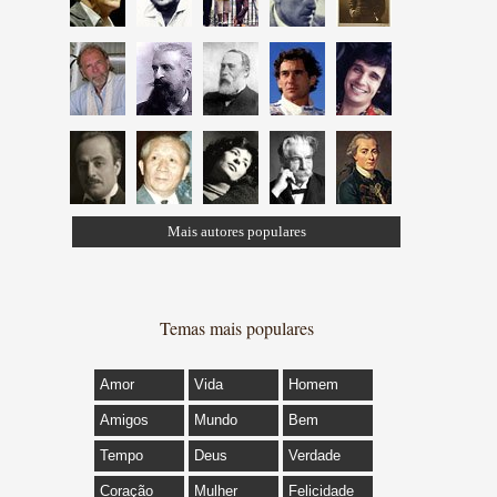
Mais autores populares
Temas mais populares
Amor
Vida
Homem
Amigos
Mundo
Bem
Tempo
Deus
Verdade
Coração
Mulher
Felicidade