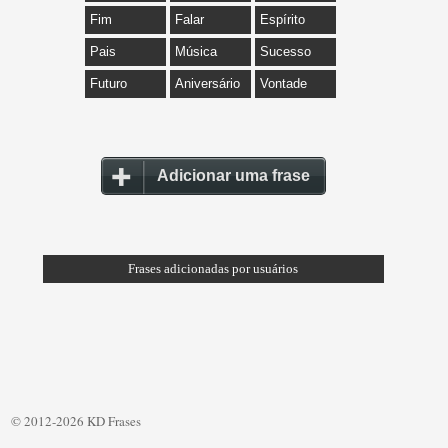
Fim
Falar
Espírito
Pais
Música
Sucesso
Futuro
Aniversário
Vontade
Adicionar uma frase
Frases adicionadas por usuários
© 2012-2026 KD Frases