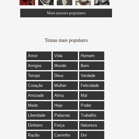
Mais autores populares
Temas mais populares
Amor
Vida
Homem
Amigos
Mundo
Bem
Tempo
Deus
Verdade
Coração
Mulher
Felicidade
Amizade
Alma
Mal
Medo
Hoje
Poder
Liberdade
Palavras
Trabalho
Dinheiro
Força
Natureza
Razão
Caminho
Dor