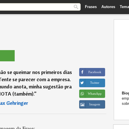
Frases
Autores
Tema
ão se queimar nos primeiros dias
Facebook
Tente se parecer com a empresa.
Twitter
mundo anota, minha sugestão pra
NOTA (também).
”
Biog
WhatsApp
empr
ax Gehringer
sobr
Imagem
magem da Frase: