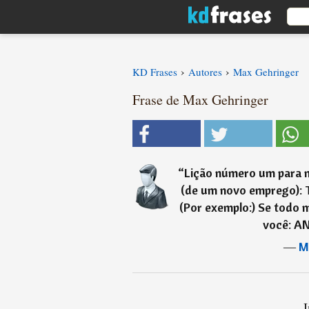
›
›
KD Frases
Autores
Max Gehringer
Frase de Max Gehringer
“
Lição número um para n
(de um novo emprego): 
(Por exemplo:) Se todo 
você: A
―
M
I