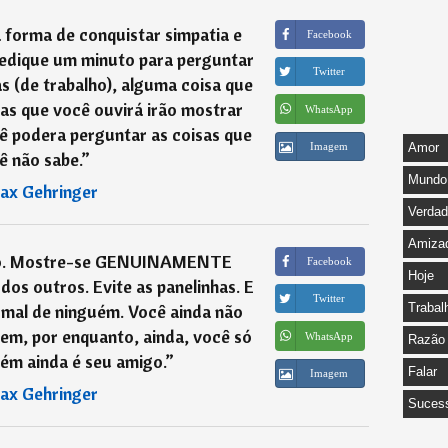
a forma de conquistar simpatia e
Facebook
Dedique um minuto para perguntar
Twitter
s (de trabalho), alguma coisa que
tas que você ouvirá irão mostrar
WhatsApp
ê podera perguntar as coisas que
Imagem
Amor
ê não sabe.
”
Mundo
ax Gehringer
Verda
Amiza
do. Mostre-se GENUINAMENTE
Facebook
Hoje
 dos outros. Evite as panelinhas. E
Twitter
 mal de ninguém. Você ainda não
Trabal
em, por enquanto, ainda, você só
WhatsApp
Razão
ém ainda é seu amigo.
”
Falar
Imagem
ax Gehringer
Suces