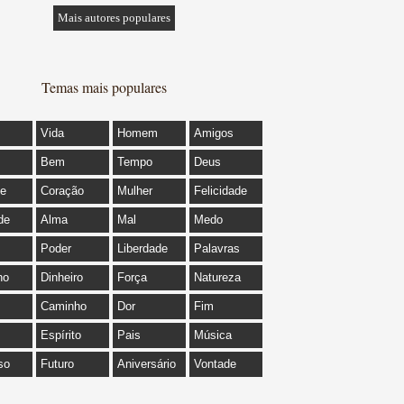
Mais autores populares
Temas mais populares
Vida
Homem
Amigos
Bem
Tempo
Deus
de
Coração
Mulher
Felicidade
de
Alma
Mal
Medo
Poder
Liberdade
Palavras
ho
Dinheiro
Força
Natureza
Caminho
Dor
Fim
Espírito
Pais
Música
so
Futuro
Aniversário
Vontade