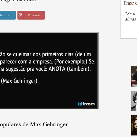
Frase 
“
Se a 
tumblr
Pinterest
almas 
populares de Max Gehringer