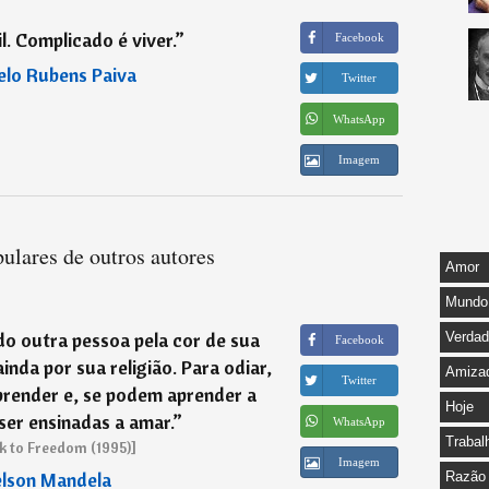
l. Complicado é viver.
”
Facebook
lo Rubens Paiva
Twitter
WhatsApp
Imagem
ulares de outros autores
Amor
Mundo
o outra pessoa pela cor de sua
Verda
Facebook
inda por sua religião. Para odiar,
Amiza
Twitter
prender e, se podem aprender a
Hoje
ser ensinadas a amar.
”
WhatsApp
Trabal
k to Freedom (1995)]
Imagem
lson Mandela
Razão