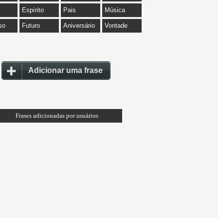
Espírito
Pais
Música
so
Futuro
Aniversário
Vontade
Adicionar uma frase
Frases adicionadas por usuários