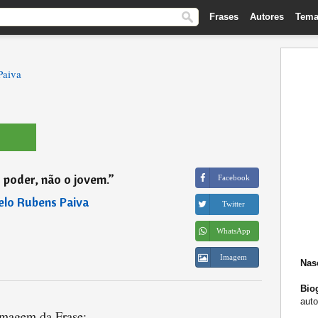
Frases
Autores
Tema
Paiva
 poder, não o jovem.
”
Facebook
lo Rubens Paiva
Twitter
WhatsApp
Imagem
Nas
Biog
auto
magem da Frase: