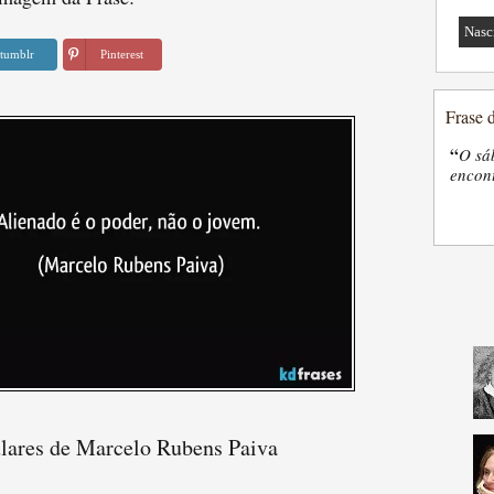
Nasc
tumblr
Pinterest
Frase 
“
O sá
encon
ulares de Marcelo Rubens Paiva