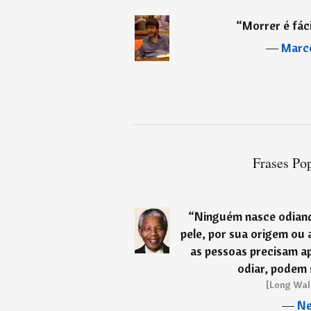
“
Morrer é fáci
―
Marce
Frases Pop
“
Ninguém nasce odiand
pele, por sua origem ou a
as pessoas precisam a
odiar, podem 
[Long Wal
―
Ne