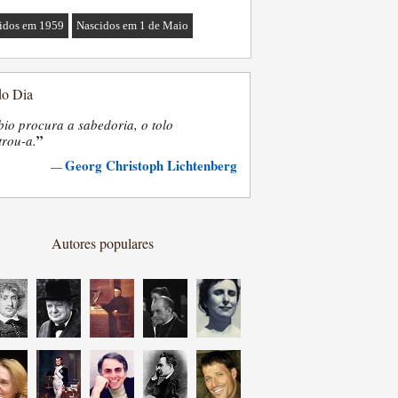
idos em 1959
Nascidos em 1 de Maio
do Dia
bio procura a sabedoria, o tolo
”
trou-a.
Georg Christoph Lichtenberg
—
Autores populares