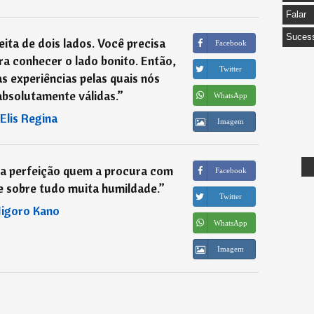
Falar
Suces
eita de dois lados. Você precisa
Facebook
ra conhecer o lado bonito. Então,
Twitter
s experiências pelas quais nós
bsolutamente válidas.
”
WhatsApp
Elis Regina
Imagem
a perfeição quem a procura com
Facebook
e sobre tudo muita humildade.
”
Twitter
Jigoro Kano
WhatsApp
Imagem