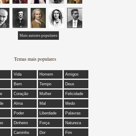
Mais autores populares
Temas mais populares
Vida
Homem
Amigos
Bem
Tempo
Deus
de
Coração
Mulher
Felicidade
de
Alma
Mal
Medo
Poder
Liberdade
Palavras
ho
Dinheiro
Força
Natureza
Caminho
Dor
Fim