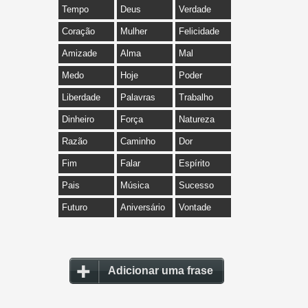
Tempo
Deus
Verdade
Coração
Mulher
Felicidade
Amizade
Alma
Mal
Medo
Hoje
Poder
Liberdade
Palavras
Trabalho
Dinheiro
Força
Natureza
Razão
Caminho
Dor
Fim
Falar
Espírito
Pais
Música
Sucesso
Futuro
Aniversário
Vontade
Adicionar uma frase