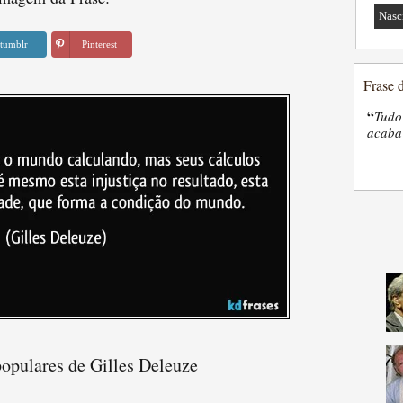
Nasc
tumblr
Pinterest
Frase 
“
Tudo
acaba 
populares de Gilles Deleuze