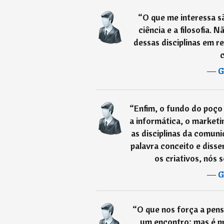
“
O que me interessa sã
ciência e a filosofia.
dessas disciplinas em r
c
―
G
“
Enfim, o fundo do poço
a informática, o marketin
as disciplinas da comun
palavra conceito e diss
os criativos, nós
―
G
“
O que nos força a pens
um encontro; mas é p