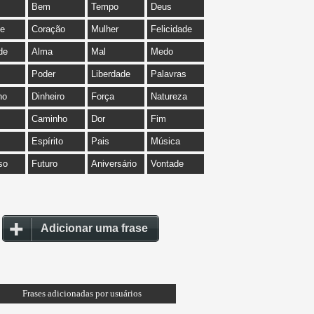
Bem
Tempo
Deus
de
Coração
Mulher
Felicidade
de
Alma
Mal
Medo
Poder
Liberdade
Palavras
ho
Dinheiro
Força
Natureza
Caminho
Dor
Fim
Espírito
Pais
Música
so
Futuro
Aniversário
Vontade
Adicionar uma frase
Frases adicionadas por usuários