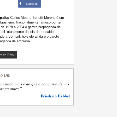
Facebook
rafia:
Carlos Alberto Bonetti Moreno é um
 brasileiro. Nacionalmente famoso por ter
 de 1978 a 2004 o garoto-propaganda da
ril. atualmente depois de ter saido e
ado a Bombril, hoje ele ainda é o garoto
paganda da empresa.
es do Brasil
do Dia
or nada mais é do que a conquista de nós
”
os no outro.
Friedrich Hebbel
—