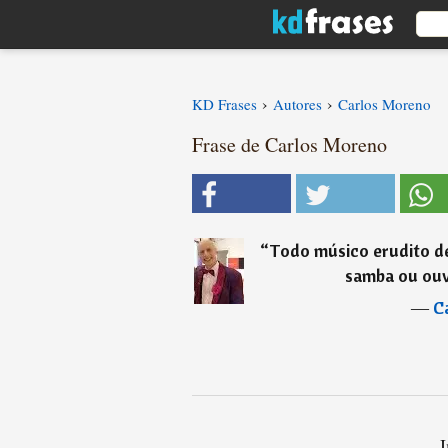
›
›
KD Frases
Autores
Carlos Moreno
Frase de Carlos Moreno
“
Todo músico erudito dev
samba ou ouvi
―
C
I