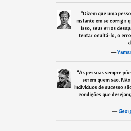
“
Dizem que uma pesso
instante em se corrigir
isso, seus erros desa
tentar ocultá-lo, o err
d
―
Yama
“
As pessoas sempre põem
serem quem são. Não 
indivíduos de sucesso sã
condições que desejam;
―
Geor