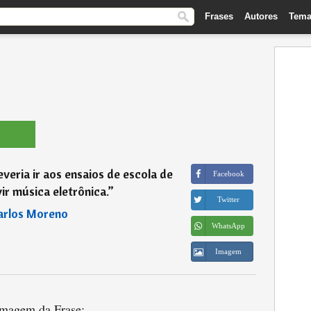
Frases
Autores
Tema
eria ir aos ensaios de escola de
Facebook
r música eletrônica.
”
Twitter
arlos Moreno
WhatsApp
Imagem
magem da Frase: