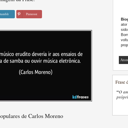
tumblr
Pinterest
Biog
ator
sido
Bomb
volt
pro
Ator
Frase 
“
O am
própri
populares de Carlos Moreno