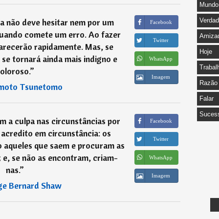
Mundo
a não deve hesitar nem por um
Verda
Facebook
 quando comete um erro. Ao fazer
Amiza
Twitter
parecerão rapidamente. Mas, se
Hoje
o se tornará ainda mais indigno e
WhatsApp
Trabal
oloroso.
”
Imagem
Razão
moto Tsunetomo
Falar
Suces
 a culpa nas circunstâncias por
Facebook
acredito em circunstância: os
Twitter
o aqueles que saem e procuram as
 e, se não as encontram, criam-
WhatsApp
nas.
”
Imagem
ge Bernard Shaw