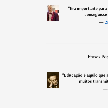
“
Era importante para 
conseguisse
―
C
Frases Pop
“
Educação é aquilo que a
muitos transmi