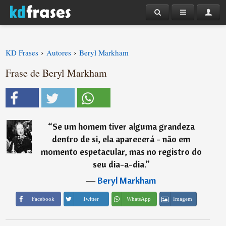
›
›
KD Frases
Autores
Beryl Markham
Frase de Beryl Markham
“
Se um homem tiver alguma grandeza
dentro de si, ela aparecerá - não em
momento espetacular, mas no registro do
seu dia-a-dia.
”
―
Beryl Markham
Imagem
Facebook
Twitter
WhatsApp