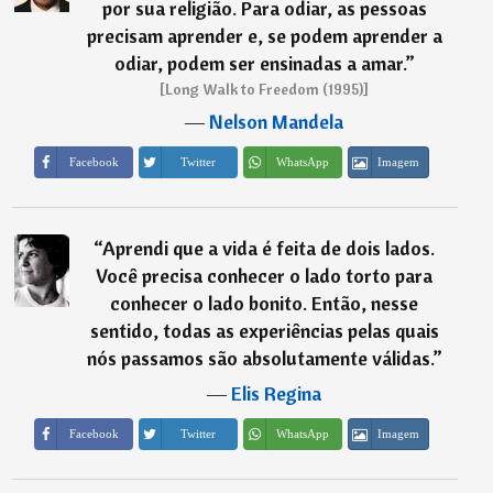
por sua religião. Para odiar, as pessoas
precisam aprender e, se podem aprender a
odiar, podem ser ensinadas a amar.
”
[Long Walk to Freedom (1995)]
―
Nelson Mandela
Imagem
Facebook
Twitter
WhatsApp
“
Aprendi que a vida é feita de dois lados.
Você precisa conhecer o lado torto para
conhecer o lado bonito. Então, nesse
sentido, todas as experiências pelas quais
nós passamos são absolutamente válidas.
”
―
Elis Regina
Imagem
Facebook
Twitter
WhatsApp