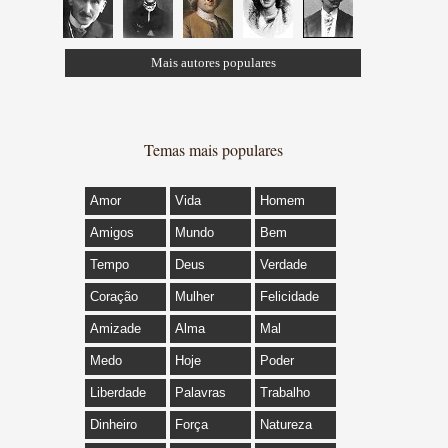
Mais autores populares
Temas mais populares
Amor
Vida
Homem
Amigos
Mundo
Bem
Tempo
Deus
Verdade
Coração
Mulher
Felicidade
Amizade
Alma
Mal
Medo
Hoje
Poder
Liberdade
Palavras
Trabalho
Dinheiro
Força
Natureza