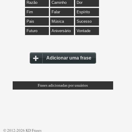
Razão
Caminho
Dor
Fim
Falar
Espírito
Pais
Música
Sucesso
Futuro
Aniversário
Vontade
Adicionar uma frase
Frases adicionadas por usuários
© 2012-2026 KD Frases