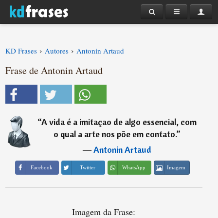
›
›
KD Frases
Autores
Antonin Artaud
Frase de Antonin Artaud
“
A vida é a imitaçao de algo essencial, com
o qual a arte nos põe em contato.
”
―
Antonin Artaud
Imagem
Facebook
Twitter
WhatsApp
Imagem da Frase: