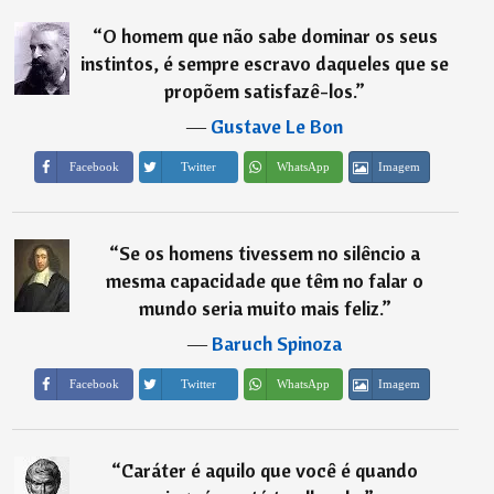
“
O homem que não sabe dominar os seus
instintos, é sempre escravo daqueles que se
propõem satisfazê-los.
”
―
Gustave Le Bon
Imagem
Facebook
Twitter
WhatsApp
“
Se os homens tivessem no silêncio a
mesma capacidade que têm no falar o
mundo seria muito mais feliz.
”
―
Baruch Spinoza
Imagem
Facebook
Twitter
WhatsApp
“
Caráter é aquilo que você é quando