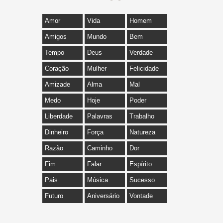
Amor
Vida
Homem
Amigos
Mundo
Bem
Tempo
Deus
Verdade
Coração
Mulher
Felicidade
Amizade
Alma
Mal
Medo
Hoje
Poder
Liberdade
Palavras
Trabalho
Dinheiro
Força
Natureza
Razão
Caminho
Dor
Fim
Falar
Espírito
Pais
Música
Sucesso
Futuro
Aniversário
Vontade