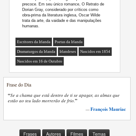
precoce. Em seu único romance, O Retrato de
Dorian Gray, considerado por críticos como
obra-prima da literatura inglesa, Oscar Wilde
trata da arte, da vaidade e das manipulações
humanas.
Escritores da Irlanda
Poetas da Irlanda
Dramaturgos da Irlanda
Irlandeses
Nascidos em 1854
Nascidos em 16 de Outubro
Frase do Dia
“
Se a chama que está dentro de ti se apagar, as almas que
”
estão ao teu lado morrerão de frio.
François Mauriac
—
Frases
Autores
Filmes
Temas