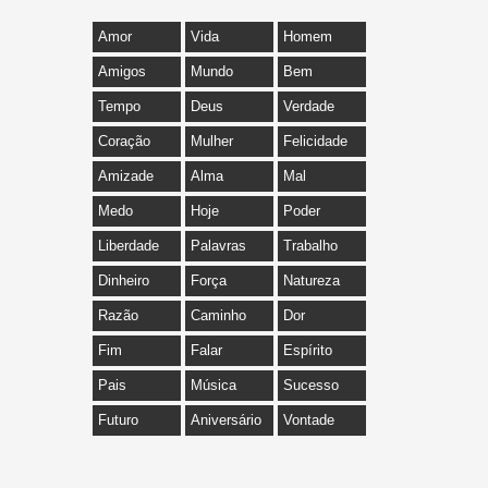
Amor
Vida
Homem
Amigos
Mundo
Bem
Tempo
Deus
Verdade
Coração
Mulher
Felicidade
Amizade
Alma
Mal
Medo
Hoje
Poder
Liberdade
Palavras
Trabalho
Dinheiro
Força
Natureza
Razão
Caminho
Dor
Fim
Falar
Espírito
Pais
Música
Sucesso
Futuro
Aniversário
Vontade