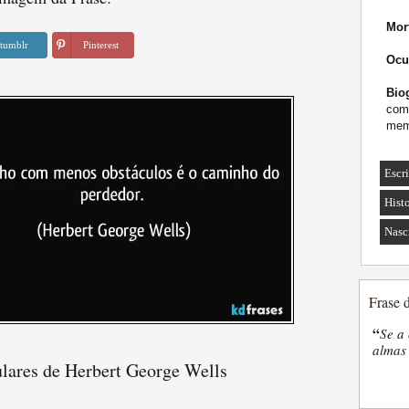
Mor
tumblr
Pinterest
Ocu
Biog
como
mem
Escri
Hist
Nasc
Frase 
“
Se a 
almas 
ulares de Herbert George Wells