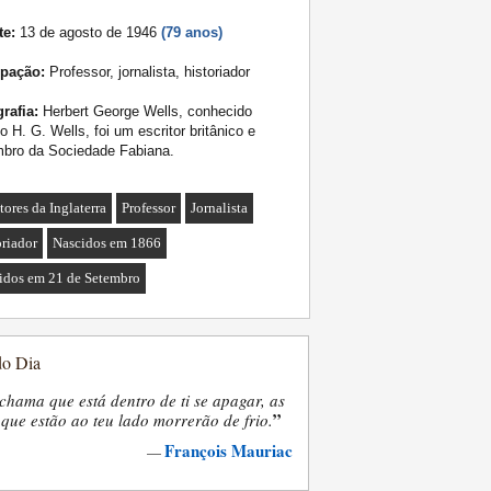
te:
13 de agosto de 1946
(79 anos)
pação:
Professor, jornalista, historiador
rafia:
Herbert George Wells, conhecido
 H. G. Wells, foi um escritor britânico e
bro da Sociedade Fabiana.
tores da Inglaterra
Professor
Jornalista
oriador
Nascidos em 1866
idos em 21 de Setembro
do Dia
chama que está dentro de ti se apagar, as
”
que estão ao teu lado morrerão de frio.
François Mauriac
—