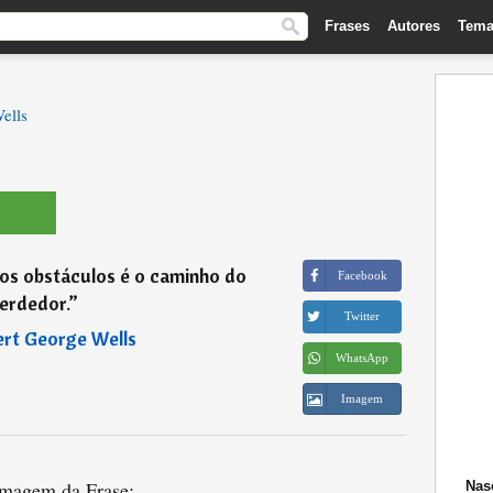
Frases
Autores
Tema
ells
s obstáculos é o caminho do
Facebook
erdedor.
”
Twitter
rt George Wells
WhatsApp
Imagem
magem da Frase:
Nas