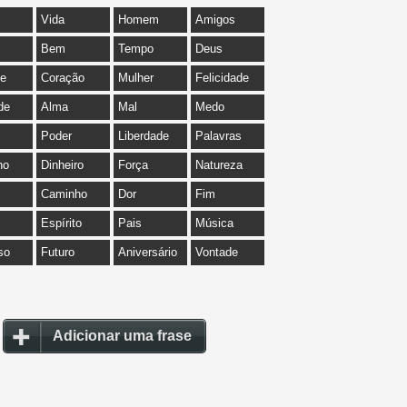
Vida
Homem
Amigos
Bem
Tempo
Deus
de
Coração
Mulher
Felicidade
de
Alma
Mal
Medo
Poder
Liberdade
Palavras
ho
Dinheiro
Força
Natureza
Caminho
Dor
Fim
Espírito
Pais
Música
so
Futuro
Aniversário
Vontade
Adicionar uma frase