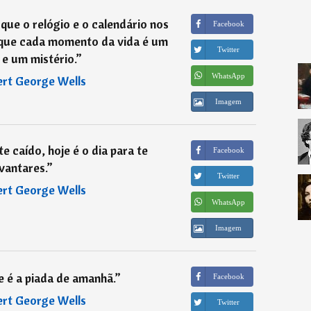
ue o relógio e o calendário nos
Facebook
 que cada momento da vida é um
Twitter
 e um mistério.
”
WhatsApp
rt George Wells
Imagem
e caído, hoje é o dia para te
Facebook
vantares.
”
Twitter
rt George Wells
WhatsApp
Imagem
e é a piada de amanhã.
”
Facebook
rt George Wells
Twitter