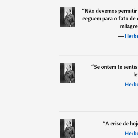
“
Não devemos permitir q
ceguem para o fato de
milagre
―
Herbe
“
Se ontem te sentist
le
―
Herbe
“
A crise de hoj
―
Herbe