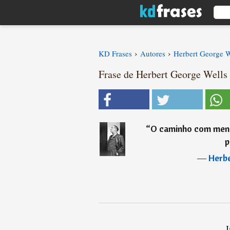
›
›
KD Frases
Autores
Herbert George W
Frase de Herbert George Wells
“
O caminho com meno
p
―
Herbe
I