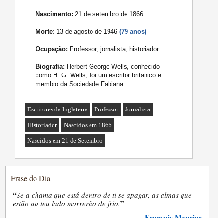
Nascimento:
21 de setembro de 1866
Morte:
13 de agosto de 1946
(79 anos)
Ocupação:
Professor, jornalista, historiador
Biografia:
Herbert George Wells, conhecido
como H. G. Wells, foi um escritor britânico e
membro da Sociedade Fabiana.
Escritores da Inglaterra
Professor
Jornalista
Historiador
Nascidos em 1866
Nascidos em 21 de Setembro
Frase do Dia
“
Se a chama que está dentro de ti se apagar, as almas que
”
estão ao teu lado morrerão de frio.
François Mauriac
—