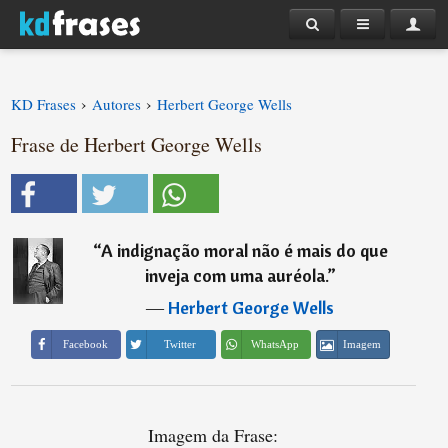
›
›
KD Frases
Autores
Herbert George Wells
Frase de Herbert George Wells
“
A indignação moral não é mais do que
inveja com uma auréola.
”
―
Herbert George Wells
Imagem
Facebook
Twitter
WhatsApp
Imagem da Frase: