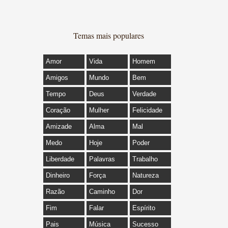
Temas mais populares
Amor
Vida
Homem
Amigos
Mundo
Bem
Tempo
Deus
Verdade
Coração
Mulher
Felicidade
Amizade
Alma
Mal
Medo
Hoje
Poder
Liberdade
Palavras
Trabalho
Dinheiro
Força
Natureza
Razão
Caminho
Dor
Fim
Falar
Espírito
Pais
Música
Sucesso