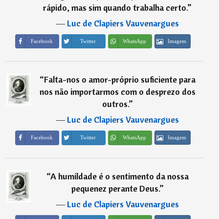
rápido, mas sim quando trabalha certo.
”
―
Luc de Clapiers Vauvenargues
Imagem
Facebook
Twitter
WhatsApp
“
Falta-nos o amor-próprio suficiente para
nos não importarmos com o desprezo dos
outros.
”
―
Luc de Clapiers Vauvenargues
Imagem
Facebook
Twitter
WhatsApp
“
A humildade é o sentimento da nossa
pequenez perante Deus.
”
―
Luc de Clapiers Vauvenargues