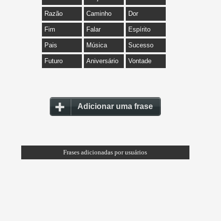
Razão
Caminho
Dor
Fim
Falar
Espírito
Pais
Música
Sucesso
Futuro
Aniversário
Vontade
Adicionar uma frase
Frases adicionadas por usuários