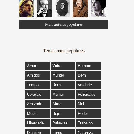
Mais autores populares
Temas mais populares
Amor
Vida
Homem
Amigos
Mundo
Bem
Tempo
Deus
Verdade
Coração
Mulher
Felicidade
Amizade
Alma
Mal
Medo
Hoje
Poder
Liberdade
Palavras
Trabalho
Dinheiro
Força
Natureza