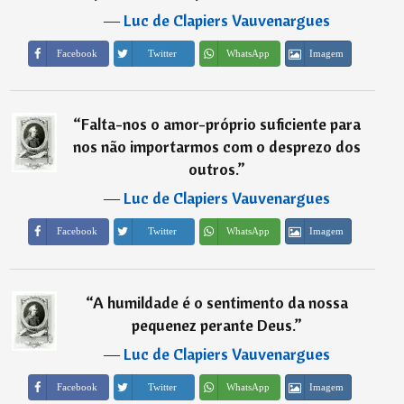
―
Luc de Clapiers Vauvenargues
Imagem
Facebook
Twitter
WhatsApp
“
Falta-nos o amor-próprio suficiente para
nos não importarmos com o desprezo dos
outros.
”
―
Luc de Clapiers Vauvenargues
Imagem
Facebook
Twitter
WhatsApp
“
A humildade é o sentimento da nossa
pequenez perante Deus.
”
―
Luc de Clapiers Vauvenargues
Imagem
Facebook
Twitter
WhatsApp