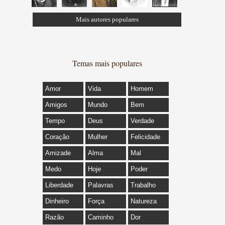
Mais autores populares
Temas mais populares
Amor
Vida
Homem
Amigos
Mundo
Bem
Tempo
Deus
Verdade
Coração
Mulher
Felicidade
Amizade
Alma
Mal
Medo
Hoje
Poder
Liberdade
Palavras
Trabalho
Dinheiro
Força
Natureza
Razão
Caminho
Dor