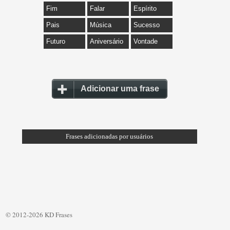
Fim
Falar
Espírito
Pais
Música
Sucesso
Futuro
Aniversário
Vontade
Adicionar uma frase
Frases adicionadas por usuários
© 2012-2026 KD Frases