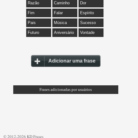
Razão
Caminho
Dor
Fim
Falar
Espírito
Pais
Música
Sucesso
Futuro
Aniversário
Vontade
Adicionar uma frase
Frases adicionadas por usuários
© 2012-2026 KD Frases