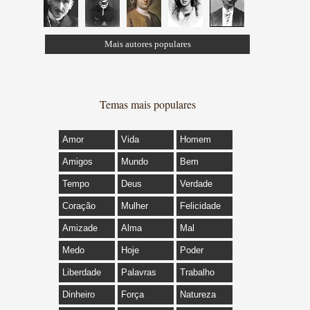
Mais autores populares
Temas mais populares
Amor
Vida
Homem
Amigos
Mundo
Bem
Tempo
Deus
Verdade
Coração
Mulher
Felicidade
Amizade
Alma
Mal
Medo
Hoje
Poder
Liberdade
Palavras
Trabalho
Dinheiro
Força
Natureza