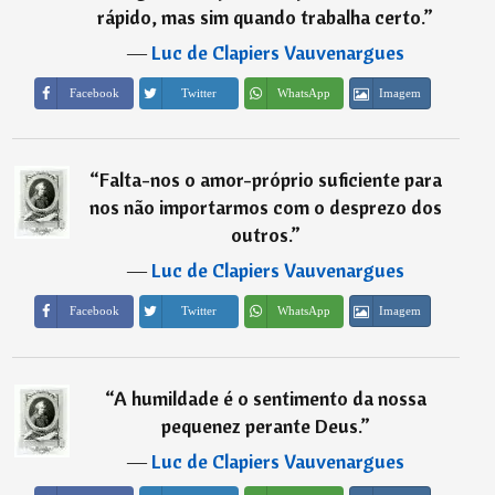
rápido, mas sim quando trabalha certo.
”
―
Luc de Clapiers Vauvenargues
Imagem
Facebook
Twitter
WhatsApp
“
Falta-nos o amor-próprio suficiente para
nos não importarmos com o desprezo dos
outros.
”
―
Luc de Clapiers Vauvenargues
Imagem
Facebook
Twitter
WhatsApp
“
A humildade é o sentimento da nossa
pequenez perante Deus.
”
―
Luc de Clapiers Vauvenargues