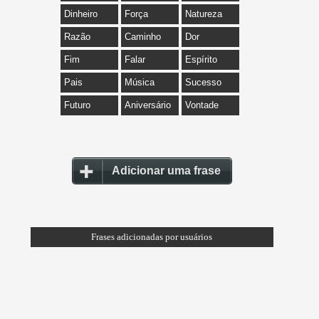
Dinheiro
Força
Natureza
Razão
Caminho
Dor
Fim
Falar
Espírito
Pais
Música
Sucesso
Futuro
Aniversário
Vontade
Adicionar uma frase
Frases adicionadas por usuários