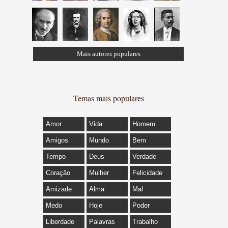
Mais autores populares
Temas mais populares
Amor
Vida
Homem
Amigos
Mundo
Bem
Tempo
Deus
Verdade
Coração
Mulher
Felicidade
Amizade
Alma
Mal
Medo
Hoje
Poder
Liberdade
Palavras
Trabalho