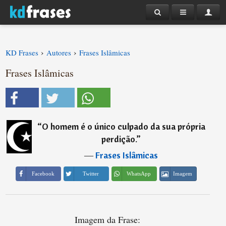
›
›
KD Frases
Autores
Frases Islâmicas
Frases Islâmicas
“
O homem é o único culpado da sua própria
perdição.
”
―
Frases Islâmicas
Imagem
Facebook
Twitter
WhatsApp
Imagem da Frase: